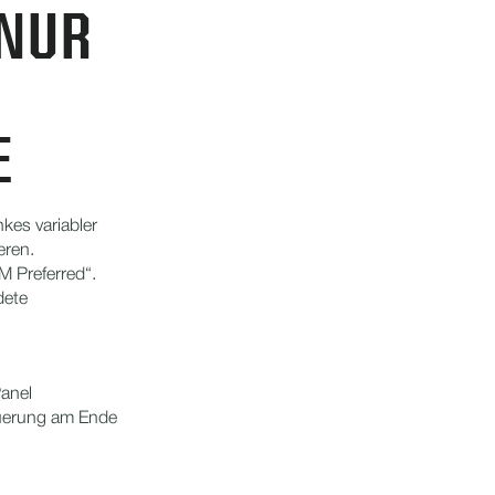
 NUR
E
es variabler
eren.
M Preferred“.
dete
anel
uerung am Ende