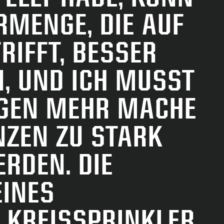
„
RMENGE, DIE AUF
I
RIFFT, BESSER
E
, UND ICH MUSSTE
I
RGEN MEHR MACHEN,
E
NZEN ZU STARK
RDEN. DIE
L
INES
 KREISSPRINKLER-