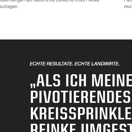
ssermengen auf bestimmte Bereiche Ihres Feldes
Fac
zutragen.
revo
ECHTE RESULTATE. ECHTE LANDWIRTE.
„ALS ICH MEINE
PIVOTIERENDES
KREISSPRINKL
REINKE UMGEST