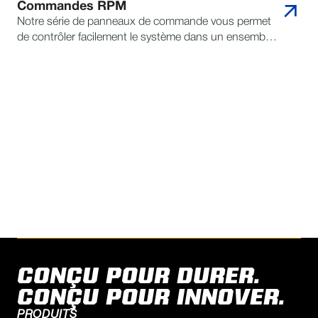
Commandes RPM
Notre série de panneaux de commande vous permet
de contrôler facilement le système dans un ensemble
conçu sur mesure et conçu pour durer, vous
permettant ainsi d'éviter les temps d'arrêt au moment
le plus important.
CONTACTEZ REINKE POUR
TOUTE QUESTION
TROUVEZ UN REVENDEUR
CONÇU POUR DURER.
CONÇU POUR INNOVER.
PRODUITS