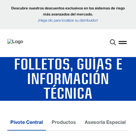
Descubre nuestros descuentos exclusivos en los sistemas de riego
más avanzados del mercado.
¡Haga clic para localizar su distribuidor!
FOLLETOS, GUÍAS E
INFORMACIÓN
TÉCNICA
Pivote Central
Productos
Asesoría Especial