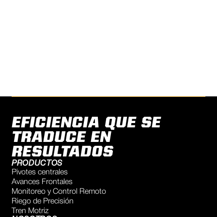
duraderas. Precisión en cada gota,
innovación en cada hectárea. Así
construimos el futuro de la agricultura.
CONTÁCTENOS
EFICIENCIA QUE SE
TRADUCE EN
RESULTADOS
PRODUCTOS
Pivotes centrales
Avances Frontales
Monitoreo y Control Remoto
Riego de Precisión
Tren Motriz