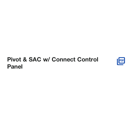
Pivot & SAC w/ Connect Control
Panel
INNOVACIÓN EN LA QUE
PUEDE CONFIAR
Descubra por qué productores de todo el
mundo eligen Reinke para soluciones de
riego más inteligentes, eficientes y