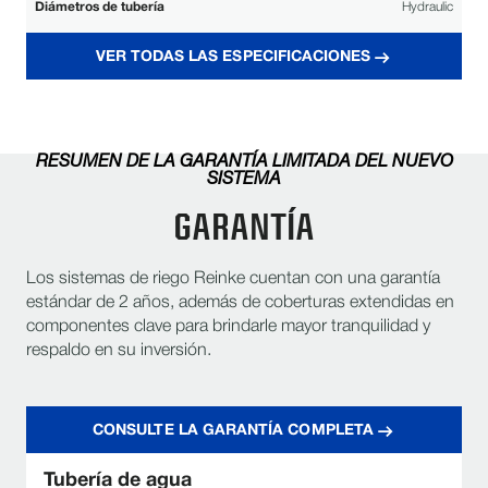
Diámetros de tubería
Hydraulic
LONGEVIDAD Y CONFIABILIDAD
VER TODAS LAS ESPECIFICACIONES
El Sistema ReinLock™ optimiza la distribución
Estructura más resistente
de esfuerzos y una mayor integridad
estructural.
RESUMEN DE LA GARANTÍA LIMITADA DEL NUEVO
Diseñado para trabajar bajo condiciones exigentes
SISTEMA
Tren motriz confiable
con máxima eficiencia.
GARANTÍA
Respaldo real para un funcionamiento a
Garantía líder en la industria
largo plazo.
Los sistemas de riego Reinke cuentan con una garantía
estándar de 2 años, además de coberturas extendidas en
componentes clave para brindarle mayor tranquilidad y
respaldo en su inversión.
CONSULTE LA GARANTÍA COMPLETA
Tubería de agua