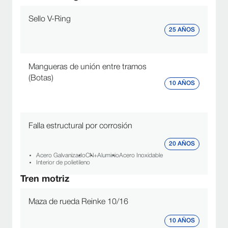
Sello V-Ring
25 AÑOS
Mangueras de unión entre tramos
(Botas)
10 AÑOS
Falla estructural por corrosión
20 AÑOS
Acero Galvanizado
CN+
Aluminio
Acero Inoxidable
Interior de polietileno
Tren motriz
Maza de rueda Reinke 10/16
10 AÑOS