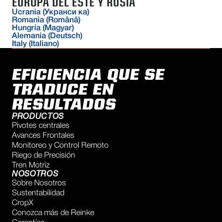
EUROPA DEL ESTE Y RUSIA
Ucrania (Укранси ка)
Romania (Română)
Hungría (Magyar)
Alemania (Deutsch)
Italy (Italiano)
EFICIENCIA QUE SE
TRADUCE EN
RESULTADOS
PRODUCTOS
Pivotes centrales
Avances Frontales
Monitoreo y Control Remoto
Riego de Precisión
Tren Motriz
NOSOTROS
Sobre Nosotros
Sustentabilidad
CropX
Conozca más de Reinke