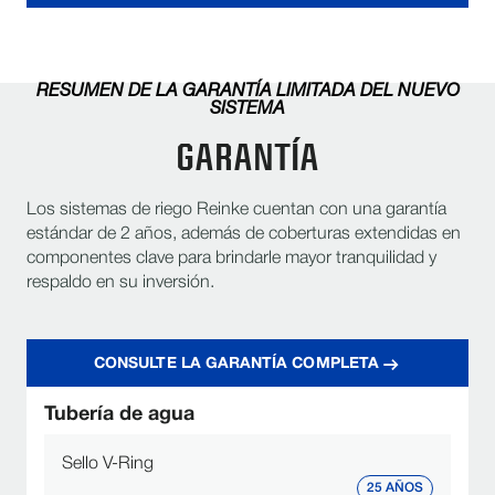
10/16
11” x 22.5”, 11.2” x 24”, 320/85R24, 14.9” x 24", 16.9” x
Neumáticos
24", 11.2” x 38”, 320/85R38, 13.6” x 38”, 380/80R38
RESUMEN DE LA GARANTÍA LIMITADA DEL NUEVO
SISTEMA
Tren motriz
-
GARANTÍA
Alturas de la torre
Estándar
Los sistemas de riego Reinke cuentan con una garantía
Arreglo estructural
Estructura de soporte Heritage™
estándar de 2 años, además de coberturas extendidas en
componentes clave para brindarle mayor tranquilidad y
Tensores
3/4”
respaldo en su inversión.
Punto pivote de cuatro ruedas, remolcado en patines, Kwik
3
Remolque
Tow (dos ruedas), romolcable reversible, motor a gasolina.
CONSULTE LA GARANTÍA COMPLETA
Brazo esquinero ESAC™
-
Tubería de agua
Tramo envolvente
-
Sello V-Ring
25 AÑOS
Tramo desconectable
-