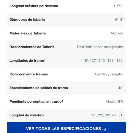
Longitud máxima del sistema
1,560'
Diámetros de tubería
6”, 8”
Materiales de Tubería
Aluminio
Recubrimientos de Tubería
ReinCoat® donde sea aplicable
1
Longitudes de tramo
118', 137', 140', 156', 160'
Conexión entre tramos
Gancho y receptor
Espaciamiento de salidas de tramo
40”
2
Pendiente porcentual en tramo
Hasta 18%
Longitud de voladizo
13', 23', 32', 42', 51'
VER TODAS LAS ESPECIFICACIONES
Servicio moderado, serie 740, maza de rueda Reinke
Maza de rueda