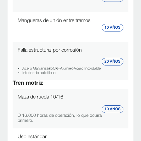
LONGEVIDAD Y CONFIABILIDAD
Mangueras de unión entre tramos
10 AÑOS
El sistema ReinLock™optimiza la distribución
Estructura más resistente
de esfuerzos y una mayor integridad
estructural.
Falla estructural por corrosión
Diseñado para trabajar bajo condiciones exigentes
Tren motriz confiable
con máxima eficiencia
20 AÑOS
Acero Galvanizado
CN+
Aluminio
Acero Inoxidable
Interior de polietileno
Respaldo real para un funcionamiento a
Garantía líder en la industria
largo plazo
Tren motriz
CONFIGURACIÓN DE ALTURA DE TORRE
Maza de rueda 10/16
Alturas de torre disponibles
Estándar
10 AÑOS
O 16.000 horas de operación, lo que ocurra
primero.
Uso estándar