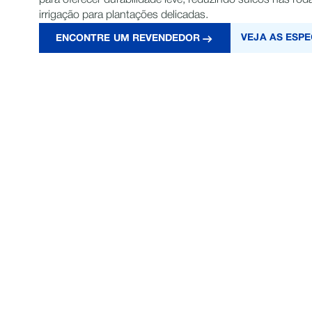
para oferecer durabilidade leve, reduzindo sulcos nas rod
irrigação para plantações delicadas.
VEJA AS ESPE
ENCONTRE UM REVENDEDOR