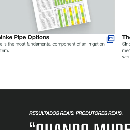
inke Pipe Options
Th
e is the most fundamental component of an irrigation
Sin
stem.
mec
wor
RESULTADOS REAIS. PRODUTORES REAIS.
“QUANDO MUDE