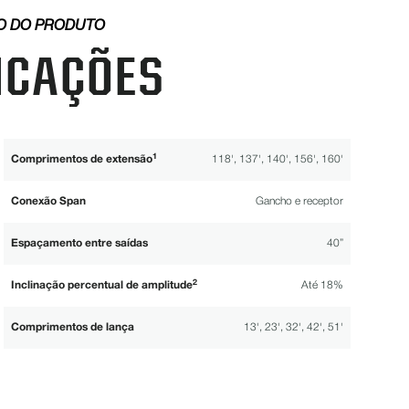
O DO PRODUTO
ICAÇÕES
1
Comprimentos de extensão
118', 137', 140', 156', 160'
Conexão Span
Gancho e receptor
Espaçamento entre saídas
40”
2
Inclinação percentual de amplitude
Até 18%
Comprimentos de lança
13', 23', 32', 42', 51'
Varetas de treliça
3/4”