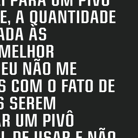
E, A QUANTIDADE
ADA ÀS
RE
 MELHOR
F
 EU NÃO ME
B
 COM O FATO DE
S SEREM
AR UM PIVÔ
IL DE USAR E NÃO