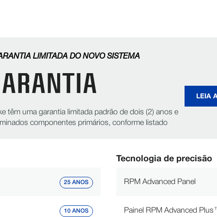
Movedor de pivô de quatro rodas, reboque deslizante,
3
Rebocando
reboque rápido de duas rodas, tração do motor
Série ESAC™ Swing Arm Corner
-
Wrap Span
-
RANTIA LIMITADA DO NOVO SISTEMA
GARANTIA
Extensão de queda
-
LEIA 
ke têm uma garantia limitada padrão de dois (2) anos e
CARACTERÍSTICAS DE DESEMPENHO
rminados componentes primários, conforme listado
Alturas de torre disponíveis
Supergator®: 20 pés (6,1 m)
Tecnologia de precisão
RPM Advanced Panel
25 ANOS
Painel RPM Advanced Plu
10 ANOS