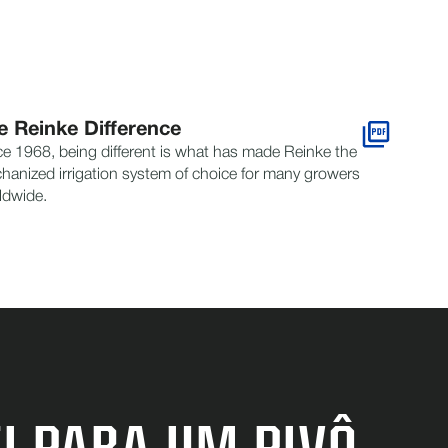
e Reinke Difference
ce 1968, being different is what has made Reinke the
hanized irrigation system of choice for many growers
ldwide.
I PARA UM PIVÔ