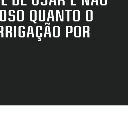
E
HOSO QUANTO O
RRIGAÇÃO POR
—