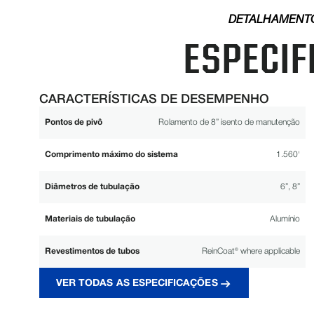
DETALHAMENT
ESPECIF
CARACTERÍSTICAS DE DESEMPENHO
Pontos de pivô
Rolamento de 8” isento de manutenção
Comprimento máximo do sistema
1.560'
Diâmetros de tubulação
6”, 8”
Materiais de tubulação
Alumínio
Revestimentos de tubos
ReinCoat® where applicable
VER TODAS AS ESPECIFICAÇÕES
Serviço moderado, Série 740, Reinke 10/16
Engrenagens de roda
WheelGear