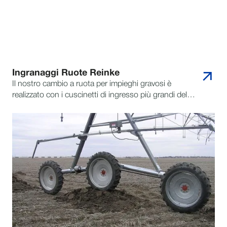
Ingranaggi Ruote Reinke
Il nostro cambio a ruota per impieghi gravosi è
realizzato con i cuscinetti di ingresso più grandi del
settore per offrire una capacità di carico maggiore del
55%. Lavora più ore, guida per distanze più lunghe e
sposta torri più pesanti, il tutto con la migliore
garanzia sugli ingranaggi delle ruote del settore di 10
anni o 16.000 ore.