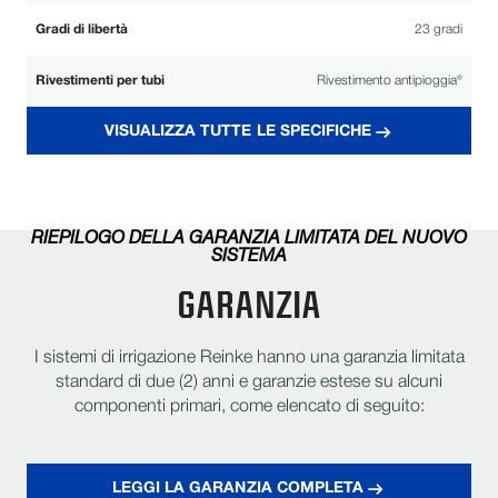
Gradi di libertà
23 gradi
Rivestimenti per tubi
Rivestimento antipioggia®
VISUALIZZA TUTTE LE SPECIFICHE
Il sistema a traliccio ReinLock™
Trasferimento ottimizzato dello stress
garantisce una maggiore integrità
strutturale.
RIEPILOGO DELLA GARANZIA LIMITATA DEL NUOVO
Costruito per un funzionamento efficiente e
SISTEMA
Trasmissione affidabile
duraturo in condizioni difficili.
GARANZIA
Garantire prestazioni e durata del sistema a
Garanzia leader del settore
lungo termine.
I sistemi di irrigazione Reinke hanno una garanzia limitata
standard di due (2) anni e garanzie estese su alcuni
componenti primari, come elencato di seguito:
LEGGI LA GARANZIA COMPLETA