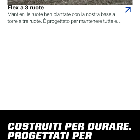
Flex a 3 ruote
Mantieni le ruote ben piantate con la nostra base a
torre a tre ruote. È progettato per mantenere tutte e
tre le ruote a terra, anche sui terreni più difficili.
Questo sistema brevettato esercita un carico
costante sulla trasmissione, mantiene la potenza di
azionamento di tutte e tre le ruote e sposta il sistema
CONTATTA REINKE PER
senza intoppi sul campo.
DOMANDE
TROVA UN RIVENDITORE
COSTRUITI PER DURARE.
PROGETTATI PER