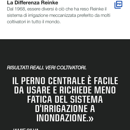
La Differenza Reinke
Dal 1968, essere diversi è ciò che ha reso Reinke il
sistema di irrigazione meccanizzata preferito da molti
coltivatori in tutto il mondo.
RISULTATI REALI. VERI COLTIVATORI.
IL PERNO CENTRALE È FACILE
DA USARE E RICHIEDE MENO
FATICA DEL SISTEMA
D'IRRIGAZIONE A
INONDAZIONE.»