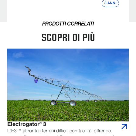
3 ANNI
PRODOTTI CORRELATI
SCOPRI DI PIÙ
Electrogator® 3
L'E3™ affronta i terreni difficili con facilità, offrendo