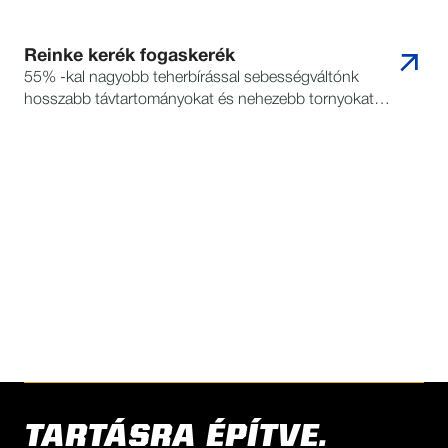
Reinke kerék fogaskerék
55% -kal nagyobb teherbírással sebességváltónk
hosszabb távtartományokat és nehezebb tornyokat
biztosít.
KÉRDÉSEIVEL FORDULJON
REINKE-HEZ
KERESKEDŐ KERESÉSE
TARTÁSRA ÉPÍTVE.