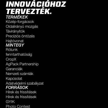
INNOVÁCIÓHOZ
TERVEZTÉK.
TERMÉKEK
Közép-forgácsok
Oldalirányú mozgás
Távirányítók
Precíziós öntözés
Hajtóvonat
MINTEGY
Rólunk
fenntarthatóság
CropX
AgPack Partnership
Garanciák
Nemzeti számlák
Kapcsolat
Adatvédelmi szabályzat
FORRÁSOK
Hírek és frissítések
Hírek és frissítések
GYIK
Photo Contest