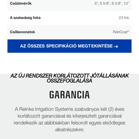
Csőátmérők
6”, 6 5/8”, 8 5/8”, 10”
A szabadság foka
23 fok
Csőbevonatok
ReinCoat®
AZ ÖSSZES SPECIFIKÁCIÓ MEGTEKINTÉSE
A ReinLock™ tartórendszer nagyobb
Optimalizált stresszátvitel
szerkezeti integritást biztosít.
Hatékony és hosszú élettartamú működésre
AZ ÚJ RENDSZER KORLÁTOZOTT JÓTÁLLÁSÁNAK
Megbízható hajtáslánc
tervezték igényes körülmények között.
ÖSSZEFOGLALÁSA
GARANCIA
Hosszú távú rendszer teljesítményének és
Iparágvezető garancia
tartósságának biztosítása.
A Reinke Irrigation Systems szabványos két (2) éves
korlátozott garanciával és kiterjesztett garanciával
rendelkezik az alábbiakban felsorolt egyes elsődleges
alkatrészekre: