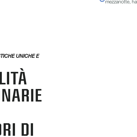
mezzanotte, hai 
STICHE UNICHE E
LITÀ
ONARIE
RI DI