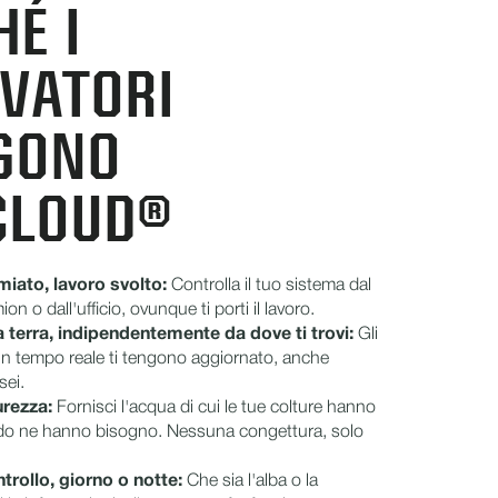
É I
IVATORI
GONO
CLOUD®
iato, lavoro svolto:
Controlla il tuo sistema dal
n o dall'ufficio, ovunque ti porti il lavoro.
a terra, indipendentemente da dove ti trovi:
Gli
in tempo reale ti tengono aggiornato, anche
sei.
urezza:
Fornisci l'acqua di cui le tue colture hanno
do ne hanno bisogno. Nessuna congettura, solo
ntrollo, giorno o notte:
Che sia l'alba o la