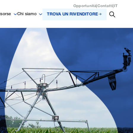
Opportunità
|
Contatti
|
IT
isorse
Chi siamo
TROVA UN RIVENDITORE