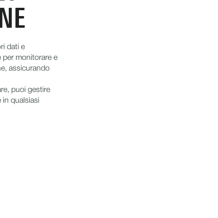
ONE
ri dati e
 per monitorare e
ione, assicurando
re, puoi gestire
 in qualsiasi