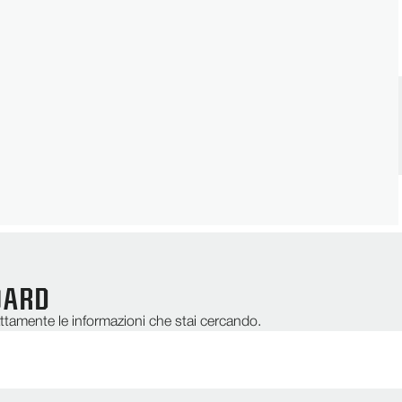
INIZIA OGGI
pparecchiature di irrigazione compatibili.
OARD
sattamente le informazioni che stai cercando.