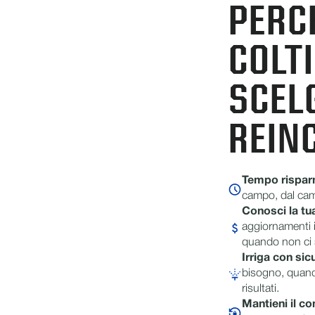
PERCH
COLT
SCEL
REIN
Tempo risparm
campo, dal camio
Conosci la tu
aggiornamenti 
quando non ci 
Irriga con sic
bisogno, quan
risultati.
Mantieni il co