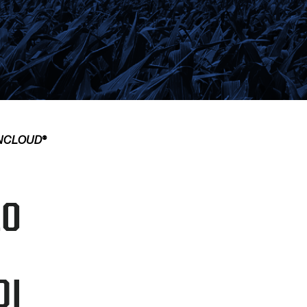
INCLOUD®
LO
DI