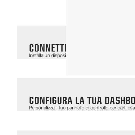
CONNETTI IL TUO SISTEMA
Installa un dispositivo ReinCloud Ready™ sulle tue a
CONFIGURA LA TUA DASHB
Personalizza il tuo pannello di controllo per darti e