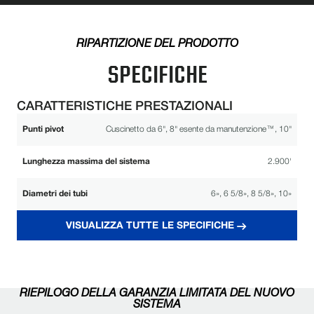
RIPARTIZIONE DEL PRODOTTO
SPECIFICHE
CARATTERISTICHE PRESTAZIONALI
Punti pivot
Cuscinetto da 6", 8" esente da manutenzione™, 10"
Lunghezza massima del sistema
2.900'
Diametri dei tubi
6», 6 5/8», 8 5/8», 10»
LONGEVITÀ E AFFIDABILITÀ
VISUALIZZA TUTTE LE SPECIFICHE
Il sistema a traliccio ReinLock™
Trasferimento ottimizzato dello stress
garantisce una maggiore integrità
strutturale.
RIEPILOGO DELLA GARANZIA LIMITATA DEL NUOVO
Costruito per un funzionamento efficiente e
SISTEMA
Trasmissione affidabile
duraturo in condizioni difficili.