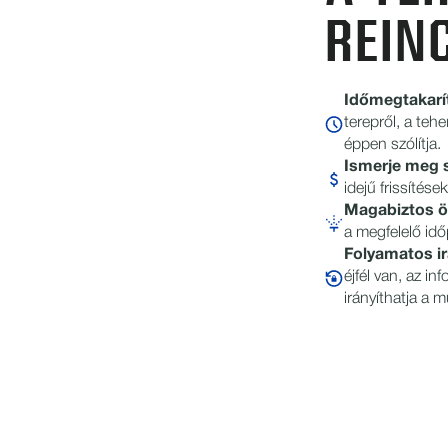
REIN
Időmegtakarít
terepről, a te
éppen szólítja.
Ismerje meg s
idejű frissítés
Magabiztos ö
a megfelelő id
Folyamatos irá
éjfél van, az i
irányíthatja a 