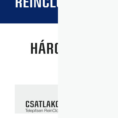
REINCLOUD
HÁROM LÉPÉS
CSATLAKOZTASSA A RENDS
Telepítsen ReinCloud Ready™ készüléket kompatibi