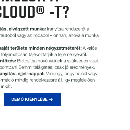
CLOUD® -T?
ás, elvégzett munka:
Irányítsa rendszerét a
herautóból vagy az irodából – onnan, ahova a munka
aját területe minden négyzetméterét:
A valós
ek folyamatosan tájékoztatják a fejleményekről.
ntözés:
Biztosítsa növényeinek a szükséges vizet,
őpontban! Semmi találgatás, csak jó eredmények.
nyítás, éjjel-nappal:
Mindegy, hogy hajnal vagy
nformáció mindig rendelkezésre áll, így megfelelően
munkát.
DEMÓ IGÉNYLÉSE