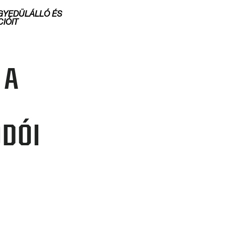
GYEDÜLÁLLÓ ÉS
IÓIT
 A
DÓI