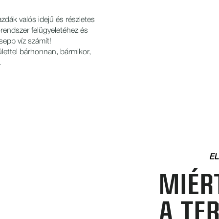
zdák valós idejű és részletes
rendszer felügyeletéhez és
sepp víz számít!
lettel bárhonnan, bármikor,
.
E
MIÉR
A TE