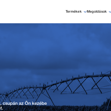
Termékek
Megoldások
t, csupán az Ön kezébe
t.