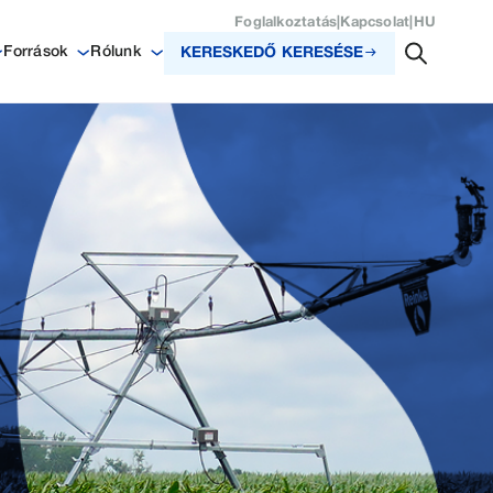
Foglalkoztatás
|
Kapcsolat
|
HU
Források
Rólunk
KERESKEDŐ KERESÉSE