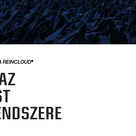
 REINCLOUD®
 AZ
ST
ENDSZERE