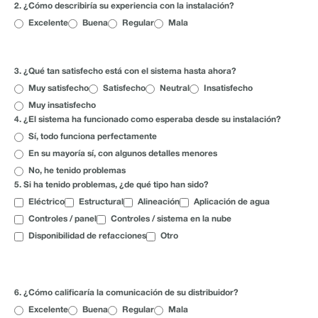
2. ¿Cómo describiría su experiencia con la instalación?
Excelente
Buena
Regular
Mala
EXPERIENCIA CON EL
PRODUCTO
3. ¿Qué tan satisfecho está con el sistema hasta ahora?
Muy satisfecho
Satisfecho
Neutral
Insatisfecho
Muy insatisfecho
4. ¿El sistema ha funcionado como esperaba desde su instalación?
Sí, todo funciona perfectamente
En su mayoría sí, con algunos detalles menores
No, he tenido problemas
5. Si ha tenido problemas, ¿de qué tipo han sido?
Eléctrico
Estructural
Alineación
Aplicación de agua
Controles / panel
Controles / sistema en la nube
Disponibilidad de refacciones
Otro
EXPERIENCIA CON EL
DISTRIBUIDOR
6. ¿Cómo calificaría la comunicación de su distribuidor?
Excelente
Buena
Regular
Mala