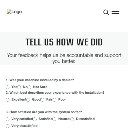
TELL US HOW WE DID
Your feedback helps us be accountable and support
you better.
QUICK CONFIRMATION
1. Was your machine installed by a dealer?
Yes
No
Not Sure
2. Which best describes your experience with the installation?
Excellent
Good
Fair
Poor
PRODUCT EXPERIENCE
3. How satisfied are you with the system so far?
Very satisfied
Satisfied
Neutral
Dissatisfied
Very dissatisfied