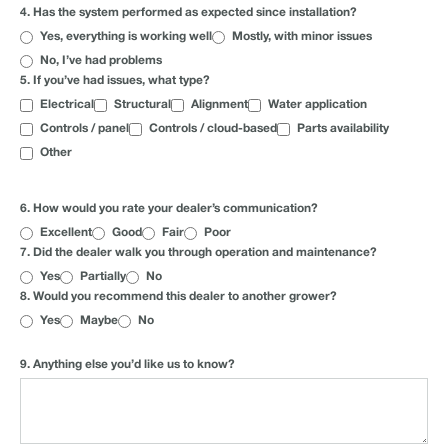
4. Has the system performed as expected since installation?
Yes, everything is working well
Mostly, with minor issues
No, I’ve had problems
5. If you’ve had issues, what type?
Electrical
Structural
Alignment
Water application
Controls / panel
Controls / cloud-based
Parts availability
Other
DEALER EXPERIENCE
6. How would you rate your dealer’s communication?
Excellent
Good
Fair
Poor
7. Did the dealer walk you through operation and maintenance?
Yes
Partially
No
8. Would you recommend this dealer to another grower?
Yes
Maybe
No
OPEN FEEDBACK (OPTIONAL)
9. Anything else you’d like us to know?