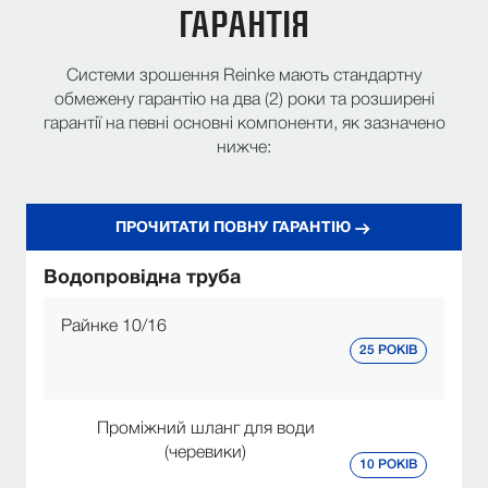
вимогливих умовах.
ГАРАНТІЯ
Забезпечення довгострокової
Провідна галузева гарантія
продуктивності та довговічності системи.
Системи зрошення Reinke мають стандартну
обмежену гарантію на два (2) роки та розширені
гарантії на певні основні компоненти, як зазначено
нижче:
ПРОЧИТАТИ ПОВНУ ГАРАНТІЮ
Водопровідна труба
Райнке 10/16
25 РОКІВ
Проміжний шланг для води
(черевики)
10 РОКІВ