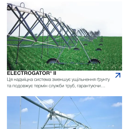
дощувальна система у нашій лінійці.
ELECTROGATOR® II
Ця надміцна система зменшує ущільнення ґрунту
та подовжує термін служби труб, гарантуючи
стабільну роботу на довгі роки.