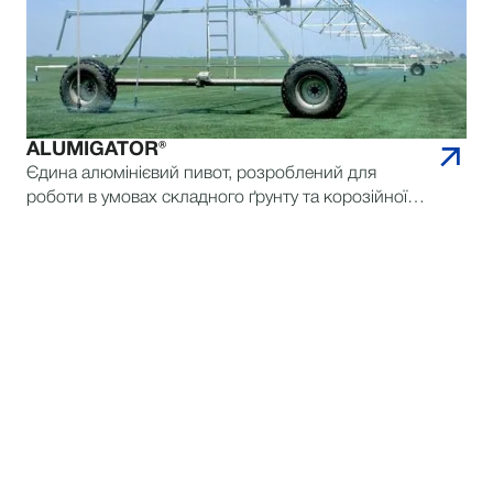
ALUMIGATOR®
Єдина алюмінієвий пивот, розроблений для
роботи в умовах складного ґрунту та корозійної
води — для тривалої й надійної експлуатації.
ЗВ'ЯЖІТЬСЯ З REINKE З
ПИТАНЬ
ЗНАЙТИ ДИЛЕРА