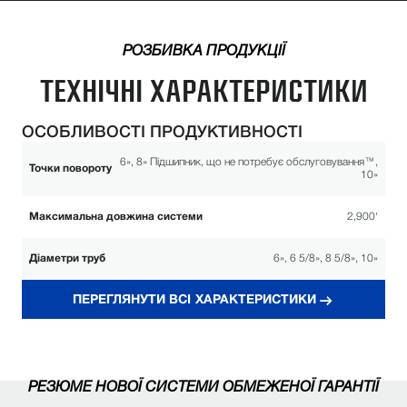
РОЗБИВКА ПРОДУКЦІЇ
ТЕХНІЧНІ ХАРАКТЕРИСТИКИ
ОСОБЛИВОСТІ ПРОДУКТИВНОСТІ
6», 8» Підшипник, що не потребує обслуговування™,
Точки повороту
10»
Максимальна довжина системи
2,900'
Діаметри труб
6», 6 5/8», 8 5/8», 10»
ДОВГОВІЧНІСТЬ І НАДІЙНІСТЬ
ПЕРЕГЛЯНУТИ ВСІ ХАРАКТЕРИСТИКИ
Система кроквяної стійкості
Оптимізована передача стресу
ReinLock™ забезпечує більшу
цілісність конструкції.
РЕЗЮМЕ НОВОЇ СИСТЕМИ ОБМЕЖЕНОЇ ГАРАНТІЇ
Створений для ефективної та тривалої роботи в
Надійна трансмісія