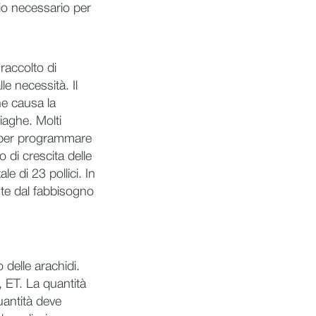
cio necessario per
 raccolto di
le necessità. Il
he causa la
iaghe. Molti
re per programmare
o di crescita delle
e di 23 pollici. In
vute dal fabbisogno
 delle arachidi.
, ET. La quantità
uantità deve