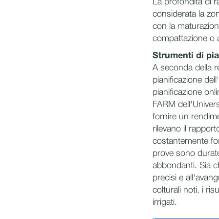
La profondità di r
considerata la zon
con la maturazion
compattazione o alt
Strumenti di pia
A seconda della re
pianificazione dell
pianificazione onl
FARM dell'Univers
fornire un rendime
rilevano il rappor
costantemente for
prove sono durate 
abbondanti. Sia ch
precisi e all'avan
colturali noti, i 
irrigati.