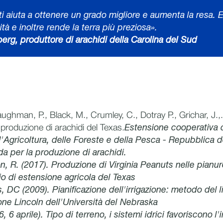
 ti aiuta a ottenere un grado migliore e aumenta la resa. El
ità e inoltre rende la terra più preziosa».
rg, produttore di arachidi della Carolina del Sud
ghman, P., Black, M., Crumley, C., Dotray P., Grichar, J.,
 produzione di arachidi del Texas.
Estensione cooperativa 
'Agricoltura, delle Foreste e della Pesca - Repubblica d
da per la produzione di arachidi.
, R. (2017). Produzione di Virginia Peanuts nelle pianur
io di estensione agricola del Texas
, DC (2009). Pianificazione dell'irrigazione: metodo del l
one Lincoln dell'Università del Nebraska
 6 aprile). Tipo di terreno, i sistemi idrici favoriscono l'i