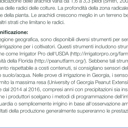
adicazione delle arachidi varia da 1,6 a 3,3 piedi (Smith, 20
a delle radici delle colture. La profondità della zona radical
e della pianta. Le arachidi crescono meglio in un terreno b
ri strati che limitano le radici.
nificazione:
gione geografica, sono disponibili diversi strumenti per sem
'irrigazione per i coltivatori. Questi strumenti includono stru
ine come Irrigator Pro dell'USDA (http://irrigatorpro.org/far
ità della Florida (http://peanutfarm.org/). Sebbene tali str
nto rispettabile a costi contenuti, si consigliano sensori de
to suolo/acqua. Nelle prove di irrigazione in Georgia, i sens
nito la massima resa (University of Georgia Peanut Exten
dal 2014 al 2016, compresi anni con precipitazioni sia insu
e i produttori scelgano i metodi di programmazione dell'irr
guardia o semplicemente irrigino in base all'osservazione amb
risultati della produzione generalmente supereranno le prestaz