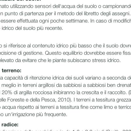
ato utilizzando sensori dell'acqua del suolo o campionando 
n punto di partenza per il metodo del libretto degli assegni
essere effettuata ogni poche settimane. In caso di modific
io idrico del suolo più recente.
o si riferisce al contenuto idrico più basso che il suolo dov
ecisione di gestione. Questo equilibrio dovrebbe essere fissa
levato da evitare che le piante subiscano stress idrico.
 terreno:
a capacità di ritenzione idrica dei suoli variano a seconda d
eglio in terreni argillosi da sabbiosi a sabbiosi ben drenati. 
 20% di argilla rocciosa inibiranno la crescita e il raccolto. 
delle Foreste e della Pesca, 2010). I terreni a tessitura grez
cqua rispetto ai terreni a tessitura fine come limo e terricci
o un'irrigazione più frequente.
 radice: