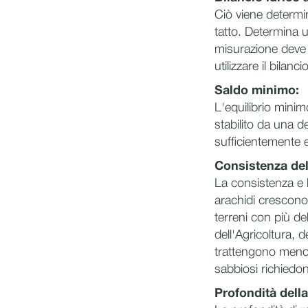
Ciò viene determin
tatto. Determina u
misurazione deve 
utilizzare il bilanc
Saldo minimo:
L'equilibrio minim
stabilito da una d
sufficientemente e
Consistenza del
La consistenza e l
arachidi crescono m
terreni con più del
dell'Agricoltura, 
trattengono meno a
sabbiosi richiedon
Profondità della