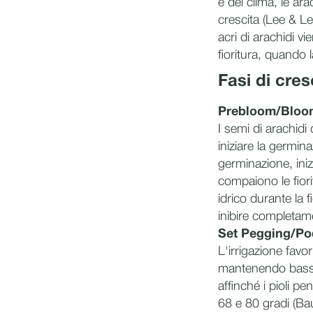
e del clima, le ar
crescita (Lee & Le
acri di arachidi v
fioritura, quando 
Fasi di cres
Prebloom/Bloo
I semi di arachid
iniziare la germi
germinazione, ini
compaiono le fiori
idrico durante la 
inibire completame
Set Pegging/Po
L'irrigazione fav
mantenendo bassa 
affinché i pioli p
68 e 80 gradi (Ba