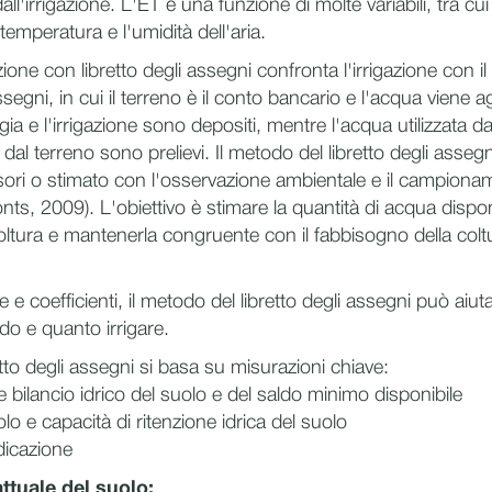
all'irrigazione. L'ET è una funzione di molte variabili, tra cui
a temperatura e l'umidità dell'aria.
zione con libretto degli assegni confronta l'irrigazione con i
ssegni, in cui il terreno è il conto bancario e l'acqua viene 
ia e l'irrigazione sono depositi, mentre l'acqua utilizzata da
dal terreno sono prelievi. Il metodo del libretto degli asse
nsori o stimato con l'osservazione ambientale e il campion
nts, 2009). L'obiettivo è stimare la quantità di acqua dispon
 coltura e mantenerla congruente con il fabbisogno della coltu
 e coefficienti, il metodo del libretto degli assegni può aiutar
o e quanto irrigare.
etto degli assegni si basa su misurazioni chiave:
le bilancio idrico del suolo e del saldo minimo disponibile
olo e capacità di ritenzione idrica del suolo
dicazione
attuale del suolo: