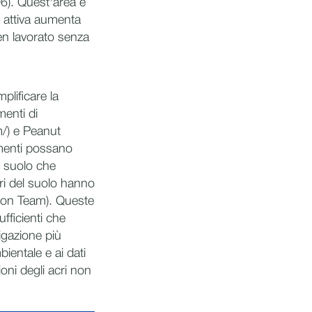
06). Quest'area è
e attiva aumenta
en lavorato senza
plificare la
menti di
m/) e Peanut
umenti possano
l suolo che
ori del suolo hanno
sion Team). Queste
fficienti che
igazione più
ientale e ai dati
ioni degli acri non