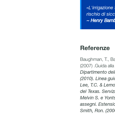
«L'irrigazione
rischio di sicc
~ Henry Bambe
Referenze
Baughman, T., Bau
(2007) .Guida alla
Dipartimento dell
(2010). Linea gui
Lee, T.C. & Lemon
del Texas. Serviz
Melvin S. e Yonts
assegni. Estensi
Smith, Ron. (2006,