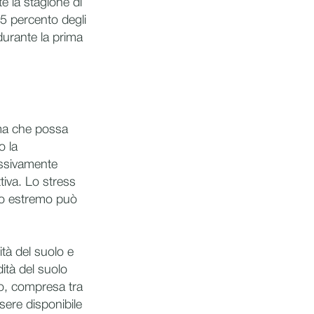
te la stagione di
95 percento degli
 durante la prima
ima che possa
o la
essivamente
tiva. Lo stress
rico estremo può
tà del suolo e
tà del suolo
lo, compresa tra
ere disponibile