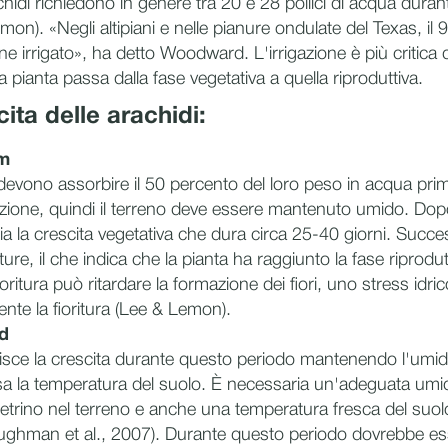
achidi richiedono in genere tra 20 e 28 pollici di acqua duran
mon). «Negli altipiani e nelle pianure ondulate del Texas, il 
iene irrigato», ha detto Woodward. L'irrigazione è più critica
la pianta passa dalla fase vegetativa a quella riproduttiva.
cita delle arachidi:
m
i devono assorbire il 50 percento del loro peso in acqua pr
nazione, quindi il terreno deve essere mantenuto umido. Dop
zia la crescita vegetativa che dura circa 25-40 giorni. Succ
ture, il che indica che la pianta ha raggiunto la fase riprodut
fioritura può ritardare la formazione dei fiori, uno stress id
nte la fioritura (Lee & Lemon).
d
orisce la crescita durante questo periodo mantenendo l'umidi
la temperatura del suolo. È necessaria un'adeguata umidi
enetrino nel terreno e anche una temperatura fresca del suo
ughman et al., 2007). Durante questo periodo dovrebbe ess