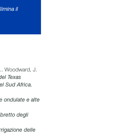
imina il
... Woodward, J.
del Texas
el Sud Africa.
e ondulate e alte
ibretto degli
rrigazione delle