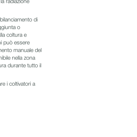
 la radiazione
l bilanciamento di
aggiunta o
lla coltura e
gni può essere
amento manuale del
ibile nella zona
ra durante tutto il
e i coltivatori a