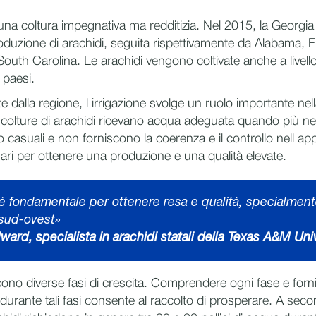
una coltura impegnativa ma redditizia. Nel 2015, la Georgia 
produzione di arachidi, seguita rispettivamente da Alabama, F
outh Carolina. Le arachidi vengono coltivate anche a livello
i paesi.
 dalla regione, l'irrigazione svolge un ruolo importante nel
 colture di arachidi ricevano acqua adeguata quando più ne
o casuali e non forniscono la coerenza e il controllo nell'ap
ari per ottenere una produzione e una qualità elevate.
 è fondamentale per ottenere resa e qualità, specialment
 sud-ovest»
ard, specialista in arachidi statali della Texas A&M Uni
ono diverse fasi di crescita. Comprendere ogni fase e forni
durante tali fasi consente al raccolto di prosperare. A seco