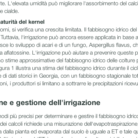
te. L'elevata umidità può migliorare l'assorbimento del cal
e cialde.
urità del kernel
ni, si verifica una crescita limitata. Il fabbisogno idrico del
 Tuttavia, l'irrigazione può ancora essere applicata in base al
sce lo sviluppo di acari e di un fungo, Aspergillus flavus, c
aflatossine. L'irrigazione può aiutare a prevenire queste p
zano stime approssimative del fabbisogno idrico delle coltu
igura 1 illustra una stima del fabbisogno idrico durante il cicl
 di dati storici in Georgia, con un fabbisogno stagionale total
oni, i produttori si limitano a sottrarre le precipitazioni rice
.
ne e gestione dell'irrigazione
odi più precisi per determinare e gestire il fabbisogno idrico
ei calcoli richiede una misurazione dell'evapotraspirazione
a dalla pianta ed evaporata dal suolo è uguale a ET e tale q