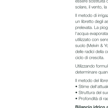
essere sostituita d
solare, il vento, l
Il metodo di irriga
un libretto degli a
prelevata. La piogg
l'acqua evaporata 
utilizzato con se
suolo (Melvin & Yo
delle radici della
ciclo di crescita.
Utilizzando formule
determinare quand
Il metodo del libr
• Stime dell'attua
• Struttura del su
• Profondità di ra
Bilancio idrico 