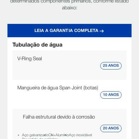
determinados componentes primários, conforme listado
abaixo:
LEIA A GARANTIA COMPLETA
Tubulação de água
V-Ring Seal
25 ANOS
Mangueira de água Span Joint (botas)
10 ANOS
Falha estrutural devido à corrosão
20 ANOS
Aço galvanizado
CN+
Alumínio
Aço inoxidável