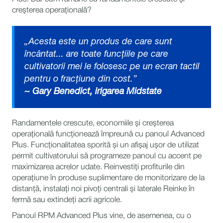
creșterea operațională?
„Acesta este un produs de care sunt
încântat... are toate funcțiile pe care
cultivatorii mei le folosesc pe un ecran tactil
pentru o fracțiune din cost.”
~ Gary Benedict, irigarea Midstate
Randamentele crescute, economiile și creșterea
operațională funcționează împreună cu panoul Advanced
Plus. Funcționalitatea sporită și un afișaj ușor de utilizat
permit cultivatorului să programeze panoul cu accent pe
maximizarea acrelor udate. Reinvestiți profiturile din
operațiune în produse suplimentare de monitorizare de la
distanță, instalați noi pivoți centrali și laterale Reinke în
fermă sau extindeți acrii agricole.
Panoul RPM Advanced Plus vine, de asemenea, cu o