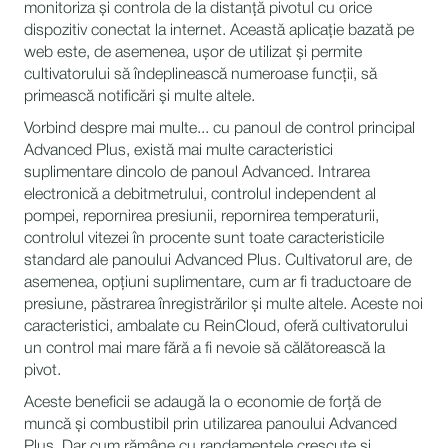
monitoriza și controla de la distanță pivotul cu orice
dispozitiv conectat la internet. Această aplicație bazată pe
web este, de asemenea, ușor de utilizat și permite
cultivatorului să îndeplinească numeroase funcții, să
primească notificări și multe altele.
Vorbind despre mai multe... cu panoul de control principal
Advanced Plus, există mai multe caracteristici
suplimentare dincolo de panoul Advanced. Intrarea
electronică a debitmetrului, controlul independent al
pompei, repornirea presiunii, repornirea temperaturii,
controlul vitezei în procente sunt toate caracteristicile
standard ale panoului Advanced Plus. Cultivatorul are, de
asemenea, opțiuni suplimentare, cum ar fi traductoare de
presiune, păstrarea înregistrărilor și multe altele. Aceste noi
caracteristici, ambalate cu ReinCloud, oferă cultivatorului
un control mai mare fără a fi nevoie să călătorească la
pivot.
Aceste beneficii se adaugă la o economie de forță de
muncă și combustibil prin utilizarea panoului Advanced
Plus. Dar cum rămâne cu randamentele crescute și