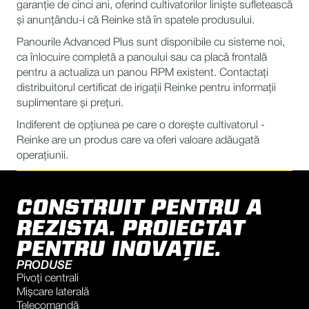
garanție de cinci ani, oferind cultivatorilor liniște sufletească
și anunțându-i că Reinke stă în spatele produsului.
Panourile Advanced Plus sunt disponibile cu sisteme noi,
ca înlocuire completă a panoului sau ca placă frontală
pentru a actualiza un panou RPM existent. Contactați
distribuitorul certificat de irigații Reinke pentru informații
suplimentare și prețuri.
Indiferent de opțiunea pe care o dorește cultivatorul -
Reinke are un produs care va oferi valoare adăugată
operațiunii.
CONSTRUIT PENTRU A
REZISTA. PROIECTAT
PENTRU INOVAȚIE.
PRODUSE
Pivoți centrali
Mișcare laterală
Telecomandă