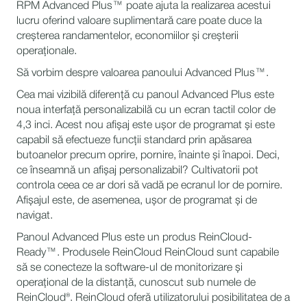
RPM Advanced Plus™ poate ajuta la realizarea acestui
lucru oferind valoare suplimentară care poate duce la
creșterea randamentelor, economiilor și creșterii
operaționale.
Să vorbim despre valoarea panoului Advanced Plus™.
Cea mai vizibilă diferență cu panoul Advanced Plus este
noua interfață personalizabilă cu un ecran tactil color de
4,3 inci. Acest nou afișaj este ușor de programat și este
capabil să efectueze funcții standard prin apăsarea
butoanelor precum oprire, pornire, înainte și înapoi. Deci,
ce înseamnă un afișaj personalizabil? Cultivatorii pot
controla ceea ce ar dori să vadă pe ecranul lor de pornire.
Afișajul este, de asemenea, ușor de programat și de
navigat.
Panoul Advanced Plus este un produs ReinCloud-
Ready™. Produsele ReinCloud ReinCloud sunt capabile
să se conecteze la software-ul de monitorizare și
operațional de la distanță, cunoscut sub numele de
ReinCloud®. ReinCloud oferă utilizatorului posibilitatea de a