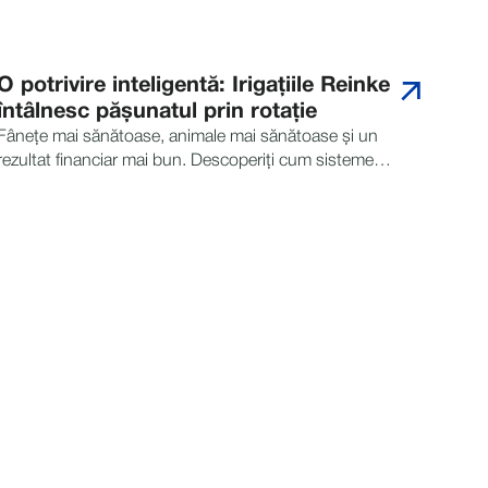
O potrivire inteligentă: Irigațiile Reinke
întâlnesc pășunatul prin rotație
Fânețe mai sănătoase, animale mai sănătoase și un
rezultat financiar mai bun. Descoperiți cum sistemele
pivot Reinke sprijină strategii de pășunat mai
inteligente, pentru un succes durabil.