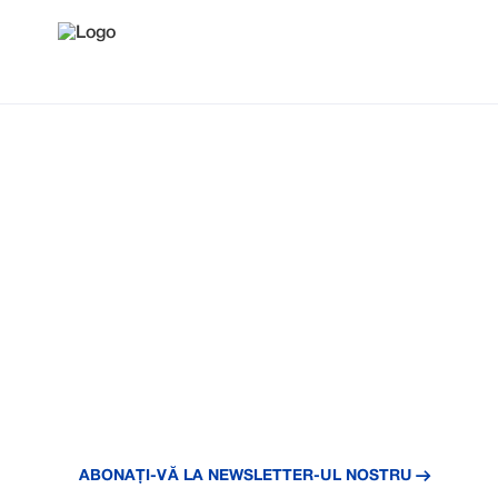
ȘTIRI ȘI
ACTUALIZĂ
Explorați cele mai recente informații de la Reink
produse, parteneriate și informații despre indust
ABONAȚI-VĂ LA NEWSLETTER-UL NOSTRU