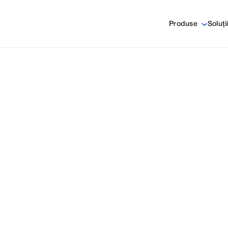
Produse
Soluți
RI
e, inclusiv lansări de
rie.