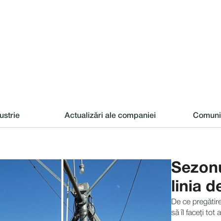
dustrie
Actualizări ale companiei
Comuni
Sezonu
linia d
De ce pregătire
să îl faceți tot 