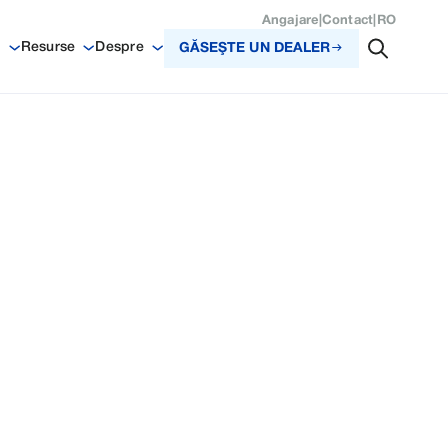
Angajare
|
Contact
|
RO
i
Resurse
Despre
GĂSEŞTE UN DEALER