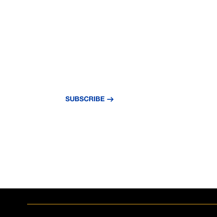
NU RATAȚI NIC
ACTUALIZARE
Abonați-vă la newsletter-ul nostru și rămâne
mai recente știri și informații.
SUBSCRIBE