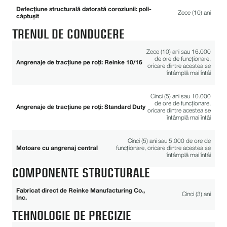
Defecțiune structurală datorată coroziunii: poli-
Zece (10) ani
căptușit
TRENUL DE CONDUCERE
Zece (10) ani sau 16.000
de ore de funcționare,
Angrenaje de tracțiune pe roți: Reinke 10/16
oricare dintre acestea se
întâmplă mai întâi
Cinci (5) ani sau 10.000
de ore de funcționare,
Angrenaje de tracțiune pe roți: Standard Duty
oricare dintre acestea se
întâmplă mai întâi
Cinci (5) ani sau 5.000 de ore de
Motoare cu angrenaj central
funcționare, oricare dintre acestea se
întâmplă mai întâi
COMPONENTE STRUCTURALE
Fabricat direct de Reinke Manufacturing Co.,
Cinci (3) ani
Inc.
TEHNOLOGIE DE PRECIZIE