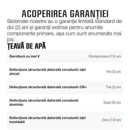
ACOPERIREA GARANȚIEI
Sistemele noastre au o garanție limitată standard de
doi (2) ani și garanții extinse pentru anumite
componente primare, așa cum sunt enumerate mai
jos:
ȚEAVĂ DE APĂ
Garnitură cu inel V
Cincisprezece (15) ani
Defecțiune structurală datorată coroziunii: oțel
Trei (3) ani
zincat
Defecțiune structurală datorată coroziunii: CN+
Trei (3) ani
Defecțiune structurală datorată coroziunii:
Șase (6) ani
aluminiu
Defecțiune structurală datorată coroziunii: oțel
Zece (10) ani
inoxidabil