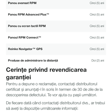
Panou avansat RPM
Cinci (5) ani
Panou RPM Advanced Plus™
Cinci (5) ani
Panou cu ecran tactil RPM
Cinci (5) ani
Panoul RPM Connect™
Cinci (5) ani
Reinke Navigator™ GPS
Cinci (5) ani
Produse de administrare la distanță
Doi (2) ani
Cerințe privind revendicarea
garanției
Pentru a depune o reclamație, contactați distribuitorul
certificat și anunțați-l în scris în termen de 30 de zile de la
descoperirea defectului. Te vor ajuta cu pașii următori.
De fiecare dată când contactați distribuitorul dvs., ar trebui
să aveți la dispoziție următoarele informații: