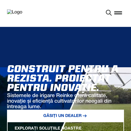
CONSTRUIT PENTRU A
REZISTA. PROIECTAT
PENTRU INOVAȚIE.
Sistemele de irigare Reinke oferă calitate,
inovație și eficiență cultivatorilor neegali din
întreaga lume.
GĂSIȚI UN DEALER
EXPLORAȚI SOLUȚIILE NOASTRE