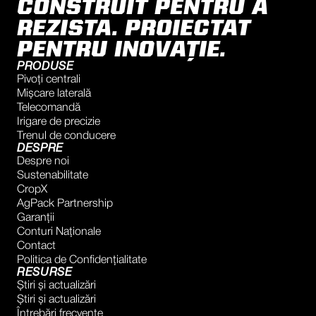
CONSTRUIT PENTRU A
REZISTA. PROIECTAT
PENTRU INOVAȚIE.
PRODUSE
Pivoți centrali
Mișcare laterală
Telecomandă
Irigare de precizie
Trenul de conducere
DESPRE
Despre noi
Sustenabilitate
CropX
AgPack Partnership
Garanţii
Conturi Naţionale
Contact
Politica de Confidențialitate
RESURSE
Știri și actualizări
Știri și actualizări
Întrebări frecvente