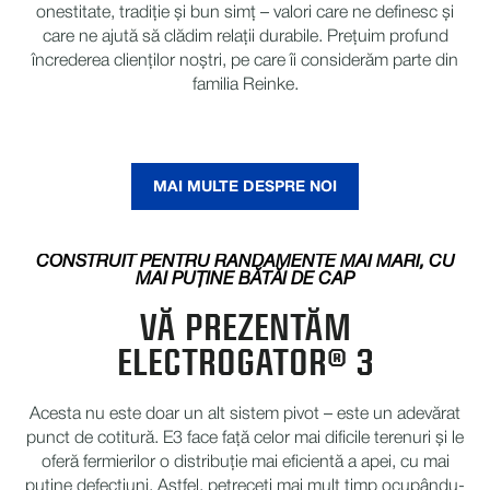
onestitate, tradiție și bun simț – valori care ne definesc și
care ne ajută să clădim relații durabile. Prețuim profund
încrederea clienților noștri, pe care îi considerăm parte din
familia Reinke.
MAI MULTE DESPRE NOI
CONSTRUIT PENTRU RANDAMENTE MAI MARI, CU
MAI PUȚINE BĂTĂI DE CAP
VĂ PREZENTĂM
ELECTROGATOR® 3
Acesta nu este doar un alt sistem pivot – este un adevărat
punct de cotitură. E3 face față celor mai dificile terenuri și le
oferă fermierilor o distribuție mai eficientă a apei, cu mai
puține defecțiuni. Astfel, petreceți mai mult timp ocupându-