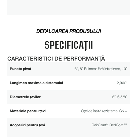
DEFALCAREA PRODUSULUI
SPECIFICAȚII
CARACTERISTICI DE PERFORMANȚĂ
Puncte pivot
6”, 8” Rulment fără întreținere, 10”
Lungimea maximă a sistemului
2,900'
Diametrele țevilor
6”, 6 5/8”
Materiale pentru țevi
Oțel de înaltă rezistență, CN +
Acoperiri pentru țevi
ReinCoat®, RedCoat™