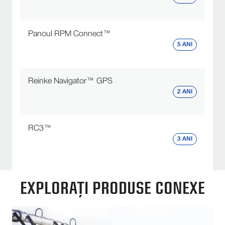
Panoul RPM Connect™
5 ANI
Reinke Navigator™ GPS
2 ANI
RC3™
3 ANI
EXPLORAȚI PRODUSE CONEXE