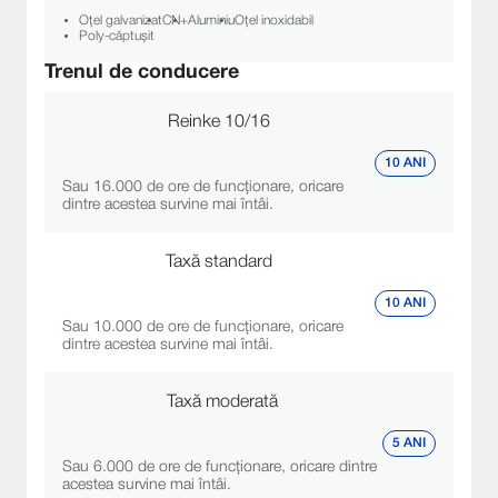
Sistem de transmisie fiabil
lungă durată în condiții solicitante.
Oțel galvanizat
CN+
Aluminiu
Oțel inoxidabil
Poly-căptușit
Asigurarea performanței și durabilității
Garanție lider în industrie
Trenul de conducere
sistemului pe termen lung.
CARACTERISTICI DE PERFORMANȚĂ
Reinke 10/16
Supergator®: 20 ft (6,1 m)
10 ANI
Sugargator®: 14 ft (4,3 m)
Înălțimi disponibile ale turnului
Sau 16.000 de ore de funcționare, oricare
Standard: 9 ft (2,7 m)
dintre acestea survine mai întâi.
Profil scăzut: 5 ft (1,5 m)
Taxă standard
10 ANI
Sau 10.000 de ore de funcționare, oricare
dintre acestea survine mai întâi.
Taxă moderată
5 ANI
Sau 6.000 de ore de funcționare, oricare dintre
acestea survine mai întâi.