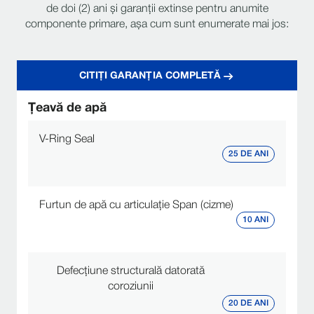
de doi (2) ani și garanții extinse pentru anumite
Sistem de ferme
Sistem de prindere ReinLock™
componente primare, așa cum sunt enumerate mai jos:
Tije de fermă
5/8”, 3/4", 13/16”
CITIȚI GARANȚIA COMPLETĂ
Motoare pivotante cu patru roți, tractare antiderapantă,
3
Remorcare
tractare rapidă pe două roți, tracțiune inversă, acționare
4
motor
Țeavă de apă
Seria de colț cu braț oscilant ESAC™
da
V-Ring Seal
25 DE ANI
Interval de înfășurare
da
Spațiu de picurare
da
Furtun de apă cu articulație Span (cizme)
10 ANI
LONGEVITATE ȘI FIABILITATE
Sistemul ReinLock™ Trussing asigură o mai
Defecțiune structurală datorată
Transfer de stres optimizat
mare integritate structurală.
coroziunii
20 DE ANI
Construit pentru o funcționare eficientă și de