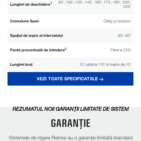
80', 100', 120', 140', 160', 175', 180', 200',
1
Lungimi de deschidere
220'
Conexiune Span
Cârlig și receptor
Spațiul de ieșire al intervalului
30", 60"
2
Pantă procentuală de întindere
Până la 23%
Lungimi braț
10' până la 110' în trepte de 10'
VEZI TOATE SPECIFICATIILE
Funcție moderată, Seria 740,
Angrenaje pentru roți
Reinke 10/16 Roată
11 „x 22,5”, 11,2 „x 24”, 320/85R24, 14,9 „x 24”, 16,9 „x 24”,
Anvelope
11,2 „x 38”, 320/85R38, 13,6 „x 38”, 380/80R38
REZUMATUL NOII GARANȚII LIMITATE DE SISTEM
Trenul de conducere
Flex cu trei roți, cu trei roți, cu trei roți, Agri-tracs™
GARANȚIE
®
®
Înălțimile Turnului
Profil redus, Standard, Sugargator
, Supergator
Sistemele de irigare Reinke au o garanție limitată standard