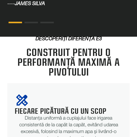
----
JAMES SILVA
DESCOPERIȚI DIFERENȚA E3
CONSTRUIT PENTRU O
PERFORMANȚĂ MAXIMĂ A
PIVOTULUI
FIECARE PICĂTURĂ CU UN SCOP
Distanța uniformă a cuplajului face irigarea
consistentă de la capăt la capăt, evitând udarea
excesivă, folosind la maximum apa și livrând-o