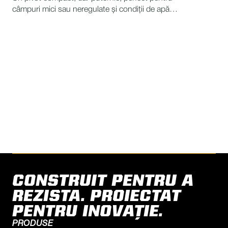
câmpuri mici sau neregulate și condiții de apă
scăzută.
OBȚINEȚI ASISTENȚĂ DE
SPECIALITATE
GĂSEŞTE UN DEALER
CONSTRUIT PENTRU A
REZISTA. PROIECTAT
PENTRU INOVAȚIE.
PRODUSE