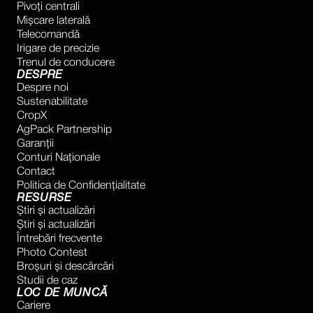
Pivoți centrali
Mișcare laterală
Telecomandă
Irigare de precizie
Trenul de conducere
DESPRE
Despre noi
Sustenabilitate
CropX
AgPack Partnership
Garanţii
Conturi Naţionale
Contact
Politica de Confidențialitate
RESURSE
Știri și actualizări
Știri și actualizări
Întrebări frecvente
Photo Contest
Broșuri și descărcări
Studii de caz
LOC DE MUNCĂ
Cariere