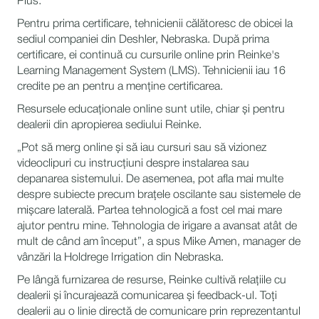
Plus.
Pentru prima certificare, tehnicienii călătoresc de obicei la
sediul companiei din Deshler, Nebraska. După prima
certificare, ei continuă cu cursurile online prin Reinke's
Learning Management System (LMS). Tehnicienii iau 16
credite pe an pentru a menține certificarea.
Resursele educaționale online sunt utile, chiar și pentru
dealerii din apropierea sediului Reinke.
„Pot să merg online și să iau cursuri sau să vizionez
videoclipuri cu instrucțiuni despre instalarea sau
depanarea sistemului. De asemenea, pot afla mai multe
despre subiecte precum brațele oscilante sau sistemele de
mișcare laterală. Partea tehnologică a fost cel mai mare
ajutor pentru mine. Tehnologia de irigare a avansat atât de
mult de când am început”, a spus Mike Amen, manager de
vânzări la Holdrege Irrigation din Nebraska.
Pe lângă furnizarea de resurse, Reinke cultivă relațiile cu
dealerii și încurajează comunicarea și feedback-ul. Toți
dealerii au o linie directă de comunicare prin reprezentantul