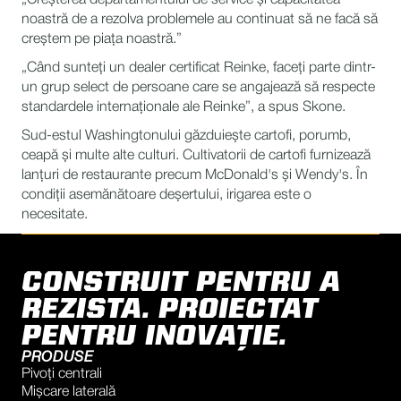
noastră de a rezolva problemele au continuat să ne facă să
creștem pe piața noastră.”
„Când sunteți un dealer certificat Reinke, faceți parte dintr-
un grup select de persoane care se angajează să respecte
standardele internaționale ale Reinke”, a spus Skone.
Sud-estul Washingtonului găzduiește cartofi, porumb,
ceapă și multe alte culturi. Cultivatorii de cartofi furnizează
lanțuri de restaurante precum McDonald's și Wendy's. În
condiții asemănătoare deșertului, irigarea este o
necesitate.
CONSTRUIT PENTRU A
REZISTA. PROIECTAT
PENTRU INOVAȚIE.
PRODUSE
Pivoți centrali
Mișcare laterală