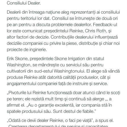
Consiliului Dealer.
Dealerii din întreaga națiune aleg reprezentanți ai consiliului
pentru teritoriul lor dat. Consiliul se întrunește de două ori
pe an pentru a discuta problemele dealerilor. Feedback-ul
lor este comunicat președintelui Reinke, Chris Roth, și
altor factori de decizie. Contribuțiile dealerului influențează
deciziile companiei cu privire la piese, distribuție și chiar noi
proiecte de inginerie.
Erik Skone, președintele Skone Irrigation din statul
Washington, se mândrește cu serviciul său pentru
cultivatorii din sud-estul Washingtonului. El alege să vândă
produse Reinke atât datorită calității produselor, cât și
angajamentului companiei față de instruire și service.
„Pivoturile lui Reinke funcţionează doar atunci când le scoţi
pe teren; ele rezistă mult timp şi continuă să alerge „, a
afirmat el. „Au o garanție excelentă, iar compania stă în
spatele produsului său. Sunt destul de fiabile.”
„Odată ce devii dealer Reinke, o faci pe viață”, a spus el.
„Creșterea departamentului de service și capacitatea