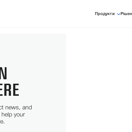
Продукти
Ріше
ON
ERE
uct news, and
 help your
ve.