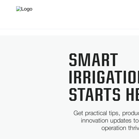
SMART
IRRIGATI
STARTS H
Get practical tips, prod
innovation updates to
operation thri