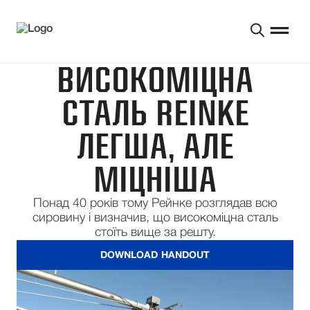
ВИСОКОМІЦНА
СТАЛЬ REINKE
ЛЕГША, АЛЕ
МІЦНІША
Понад 40 років тому Рейнке розглядав всю
сировину і визначив, що високоміцна сталь
стоїть вище за решту.
DOWNLOAD HANDOUT