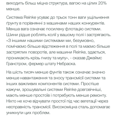
виходить більш міцна структура, вагою на цілих 20%
менше.
Система Reinke усуває до трьох тонн ваги ущільнення
ґрунту в порівнянні з машинами наших конкурентів.
Менша вага означає посилену флотацію системи.
Шини рідше роблять колії у вашому полі і застрягають.
«З іншими нашими системами ми, безумовно,
помічаємо більше відстеження в полі та маємо більше
застряглих поворотів, але машини Reinke, здається,
проникають крізь гнизу та мулу», - сказав Джеймс
Гранстром, фермер штату Небраска.
На шість тисяч менше фунтів також означає значно
менше навантаження та зносу трансмісії системи та
інших важливих компонентів системи. Простіше
кажучи, зрошувальні системи Reinke довговічніші,
мають менше простоїв і потребують менше ремонту.
Ніхто не хоче відчувати простої під час вегетації через
несправність трансмісії. Високоміцна сталь допомагає
уникнути цих проблем.