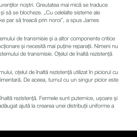
urenților noștri. Greutatea mai mică se traduce
 și să se blocheze. „Cu celelalte sisteme ale
nke par să treacă prin noroi”, a spus James
emului de transmisie și a altor componente critice
cționare și necesită mai puține reparații. Nimeni nu
emului de transmisie. Oțelul de înaltă rezistență
ui, oțelul de înaltă rezistență utilizat în piciorul cu
uplimentară. De aceea, turnul cu un singur picior este
altă rezistență. Fermele sunt puternice, ușoare și
dăugat ajută la crearea unei distribuții uniforme a