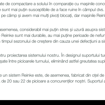
ate de compactare a solului în comparație cu mașinile conc
le sunt mai puțin susceptibile de a face ruine în câmpul dvs.
pe câmp și avem mai mulți pivoți blocați, dar mașinile Rei
 asemenea, considerabil mai puțin stres și uzură asupra sist
e Reinke sunt mai durabile, au mai puține perioade de nefun
impul sezonului de creștere din cauza unei defecțiuni a sist
ru proiectarea sistemului nostru. În designul suportului turnul
cișate între picioarele turnului, eliminând astfel greutatea s
un sistem Reinke este, de asemenea, fabricat din oțel de în
a de 20 sau 22 de picioare a concurenților noștri. Suportul a