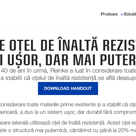
Produse
Soluți
E OȚEL DE ÎNALTĂ REZI
I UȘOR, DAR MAI PUTER
40 de ani în urmă, Reinke a luat în considerare toate
 a stabilit că oțelul de înaltă rezistență se află deasupr
DOWNLOAD HANDOUT
siderare toate materiile prime existente și a stabilit că oțel
uperioară, a dus la un sistem ușor, dar durabil fără compromi
sare laterală utilizează oțel de înaltă rezistență. Acest oțel 
l este o structură mai puternică, cântărind cu până la 20% ma