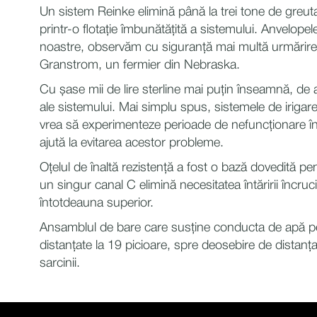
Un sistem Reinke elimină până la trei tone de greut
printr-o flotație îmbunătățită a sistemului. Anvelope
noastre, observăm cu siguranță mai multă urmărire 
Granstrom, un fermier din Nebraska.
Cu șase mii de lire sterline mai puțin înseamnă, de
ale sistemului. Mai simplu spus, sistemele de irigar
vrea să experimenteze perioade de nefuncționare în t
ajută la evitarea acestor probleme.
Oțelul de înaltă rezistență a fost o bază dovedită pent
un singur canal C elimină necesitatea întăririi încru
întotdeauna superior.
Ansamblul de bare care susține conducta de apă pe 
distanțate la 19 picioare, spre deosebire de distanț
sarcinii.