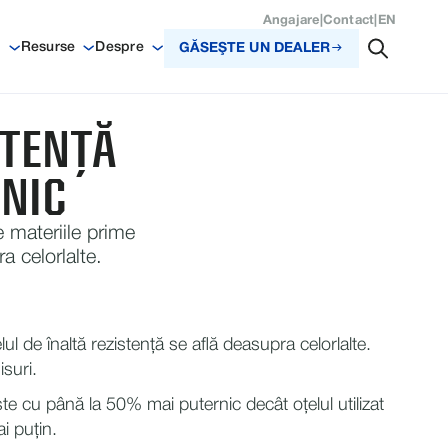
Angajare
|
Contact
|
EN
i
Resurse
Despre
GĂSEŞTE UN DEALER
STENȚĂ
NIC
 materiile prime
a celorlalte.
ul de înaltă rezistență se află deasupra celorlalte.
suri.
este cu până la 50% mai puternic decât oțelul utilizat
i puțin.