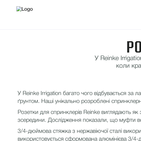
РО
У Reinke Irrigat
коли кра
У Reinke Irrigation багато чого відбувається з
ґрунтом. Наші унікально розроблені спринклерн
Розетки для спринклерів Reinke виглядають як 
зсередини. Дослідження показали, що муфти вс
3/4-дюймова стяжка з нержавіючої сталі викори
використовується сформована алюмінієва 3/4-д