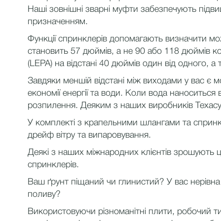
Наші зовнішні зварні муфти забезпечують підви
призначенням.
Функції спринклерів допомагають визначити мо
становить 57 дюймів, а не 90 або 118 дюймів к
(LEPA) на відстані 40 дюймів один від одного, 
Завдяки меншій відстані між виходами у вас є 
економії енергії та води. Коли вода наноситьс
розпилення. Деяким з наших виробників Техасу
У комплекті з крапельними шлангами та сприн
дрейф вітру та випаровування.
Деякі з наших міжнародних клієнтів зрошують цу
спринклерів.
Ваш ґрунт піщаний чи глинистий? У вас нерівна
поливу?
Використовуючи різноманітні плити, робочий ти