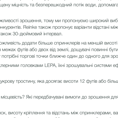
щену міцність та безперешкодний потік води, допомага
жливості зрошення, тому ми пропонуємо широкий вибір 
онкурентів. Reinke також пропонує варіанти відстані 
а також 30-дюймовий інтервал.
можливість додати більше спринклерів на меншій висот
я в межах футів або двох від землі, дощувачі повинні 
 потрібні торгові точки ближче один до одного для зр
клерними головками LEPA, їхні зрошувальні системи 
крову тростину, яка досягає висоти 12 футів або більше
 місцевість? Які передбачувані вимоги до зрошення дл
ск, висоту кріплення та відстань між спринклерами, 