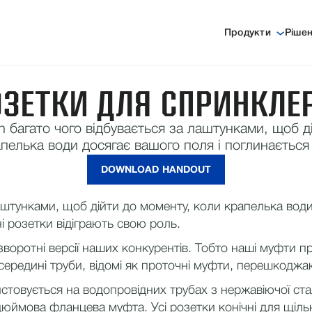
Продукти
Ріше
ЗЕТКИ ДЛЯ СПРИНКЛЕ
ion багато чого відбувається за лаштунками, щоб 
пелька води досягає вашого поля і поглинається
DOWNLOAD HANDOUT
а лаштунками, щоб дійти до моменту, коли крапелька во
і розетки відіграють свою роль.
зворотні версії наших конкурентів. Тобто наші муфти 
ередині труби, відомі як проточні муфти, перешкоджа
стовується на водопровідних трубах з нержавіючої ста
юймова фланцева муфта. Усі розетки конічні для щіль