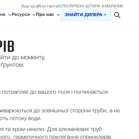
Кар'єра
|
Контакти
|
СПОЛУЧЕНІ ШТАТИ АМЕРИКИ
ння
Ресурси
Про нас
ЗНАЙТИ ДИЛЕРА
РІВ
дійти до моменту,
 ґрунтом.
ди потрапляє до вашого поля і поглинається
приварюються до зовнішньої сторони труби, а не
ють потоку води.
лі та хром-нікелю. Для алюмінієвих труб
ного, герметичного прилягання спринклерів.