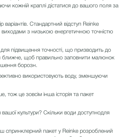
ючи кожній краплі дістатися до вашого поля за
варіантів. Стандартний відступ Reinke
між виходами з низькою енергетичною точністю
і для підвищення точності, що призводить до
бути ближче, щоб правильно заповнити малюнок
ошення борозн.
ефективно використовують воду, зменшуючи
, тож це зовсім інша історія та пакет
я вашої культури? Скільки води доступнодля
ваш спринклерний пакет у Reinke розроблений