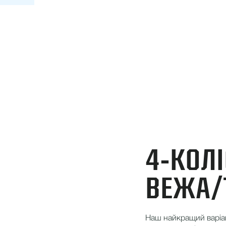
4-КОЛ
ВЕЖА/
Наш найкращий варіан