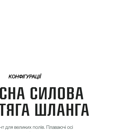
КОНФІГУРАЦІЇ
ІСНА СИЛОВА
ТЯГА ШЛАНГА
т для великих полів. Плаваючі осі