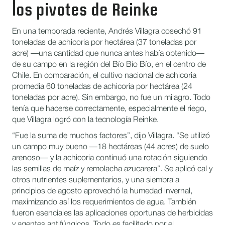
los pivotes de Reinke
En una temporada reciente, Andrés Villagra cosechó 91
toneladas de achicoria por hectárea (37 toneladas por
acre) —una cantidad que nunca antes había obtenido—
de su campo en la región del Bío Bío Bío, en el centro de
Chile. En comparación, el cultivo nacional de achicoria
promedia 60 toneladas de achicoria por hectárea (24
toneladas por acre). Sin embargo, no fue un milagro. Todo
tenía que hacerse correctamente, especialmente el riego,
que Villagra logró con la tecnología Reinke.
“Fue la suma de muchos factores”, dijo Villagra. “Se utilizó
un campo muy bueno —18 hectáreas (44 acres) de suelo
arenoso— y la achicoria continuó una rotación siguiendo
las semillas de maíz y remolacha azucarera”. Se aplicó cal y
otros nutrientes suplementarios, y una siembra a
principios de agosto aprovechó la humedad invernal,
maximizando así los requerimientos de agua. También
fueron esenciales las aplicaciones oportunas de herbicidas
y agentes antifúngicos. Todo es facilitado por el