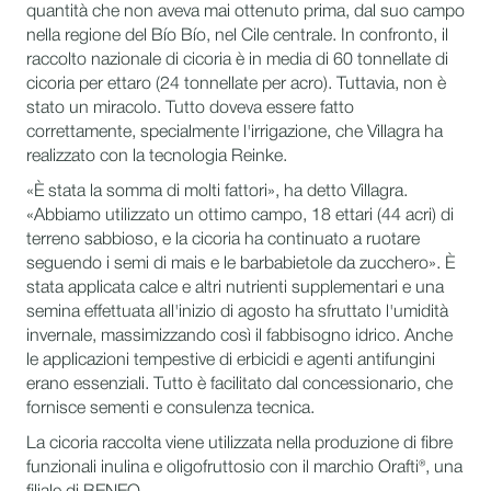
quantità che non aveva mai ottenuto prima, dal suo campo
nella regione del Bío Bío, nel Cile centrale. In confronto, il
raccolto nazionale di cicoria è in media di 60 tonnellate di
cicoria per ettaro (24 tonnellate per acro). Tuttavia, non è
stato un miracolo. Tutto doveva essere fatto
correttamente, specialmente l'irrigazione, che Villagra ha
realizzato con la tecnologia Reinke.
«È stata la somma di molti fattori», ha detto Villagra.
«Abbiamo utilizzato un ottimo campo, 18 ettari (44 acri) di
terreno sabbioso, e la cicoria ha continuato a ruotare
seguendo i semi di mais e le barbabietole da zucchero». È
stata applicata calce e altri nutrienti supplementari e una
semina effettuata all'inizio di agosto ha sfruttato l'umidità
invernale, massimizzando così il fabbisogno idrico. Anche
le applicazioni tempestive di erbicidi e agenti antifungini
erano essenziali. Tutto è facilitato dal concessionario, che
fornisce sementi e consulenza tecnica.
La cicoria raccolta viene utilizzata nella produzione di fibre
funzionali inulina e oligofruttosio con il marchio Orafti®, una