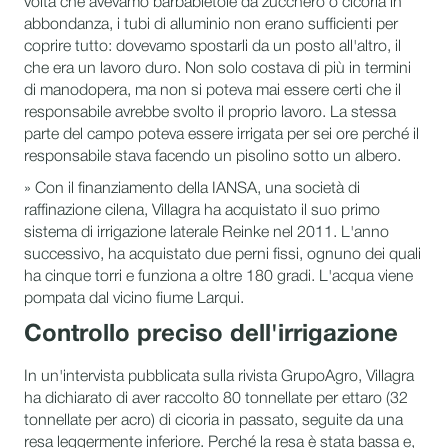
volta che avevamo barbabietole da zucchero o cicoria in
abbondanza, i tubi di alluminio non erano sufficienti per
coprire tutto: dovevamo spostarli da un posto all'altro, il
che era un lavoro duro. Non solo costava di più in termini
di manodopera, ma non si poteva mai essere certi che il
responsabile avrebbe svolto il proprio lavoro. La stessa
parte del campo poteva essere irrigata per sei ore perché il
responsabile stava facendo un pisolino sotto un albero.
» Con il finanziamento della IANSA, una società di
raffinazione cilena, Villagra ha acquistato il suo primo
sistema di irrigazione laterale Reinke nel 2011. L'anno
successivo, ha acquistato due perni fissi, ognuno dei quali
ha cinque torri e funziona a oltre 180 gradi. L'acqua viene
pompata dal vicino fiume Larqui.
Controllo preciso dell'irrigazione
In un'intervista pubblicata sulla rivista GrupoAgro, Villagra
ha dichiarato di aver raccolto 80 tonnellate per ettaro (32
tonnellate per acro) di cicoria in passato, seguite da una
resa leggermente inferiore. Perché la resa è stata bassa e,