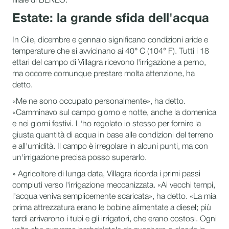
filiale di BENEO.
Estate: la grande sfida dell'acqua
In Cile, dicembre e gennaio significano condizioni aride e
temperature che si avvicinano ai 40° C (104° F). Tutti i 18
ettari del campo di Villagra ricevono l'irrigazione a perno,
ma occorre comunque prestare molta attenzione, ha
detto.
«Me ne sono occupato personalmente», ha detto.
«Camminavo sul campo giorno e notte, anche la domenica
e nei giorni festivi. L'ho regolato io stesso per fornire la
giusta quantità di acqua in base alle condizioni del terreno
e all'umidità. Il campo è irregolare in alcuni punti, ma con
un'irrigazione precisa posso superarlo.
» Agricoltore di lunga data, Villagra ricorda i primi passi
compiuti verso l'irrigazione meccanizzata. «Ai vecchi tempi,
l'acqua veniva semplicemente scaricata», ha detto. «La mia
prima attrezzatura erano le bobine alimentate a diesel; più
tardi arrivarono i tubi e gli irrigatori, che erano costosi. Ogni