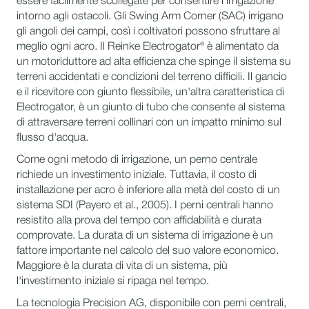
essere facilmente scollegate per consentire l'irrigazione
intorno agli ostacoli. Gli Swing Arm Corner (SAC) irrigano
gli angoli dei campi, così i coltivatori possono sfruttare al
meglio ogni acro. Il Reinke Electrogator® è alimentato da
un motoriduttore ad alta efficienza che spinge il sistema su
terreni accidentati e condizioni del terreno difficili. Il gancio
e il ricevitore con giunto flessibile, un'altra caratteristica di
Electrogator, è un giunto di tubo che consente al sistema
di attraversare terreni collinari con un impatto minimo sul
flusso d'acqua.
Come ogni metodo di irrigazione, un perno centrale
richiede un investimento iniziale. Tuttavia, il costo di
installazione per acro è inferiore alla metà del costo di un
sistema SDI (Payero et al., 2005). I perni centrali hanno
resistito alla prova del tempo con affidabilità e durata
comprovate. La durata di un sistema di irrigazione è un
fattore importante nel calcolo del suo valore economico.
Maggiore è la durata di vita di un sistema, più
l'investimento iniziale si ripaga nel tempo.
La tecnologia Precision AG, disponibile con perni centrali,