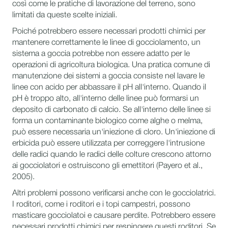
così come le pratiche di lavorazione del terreno, sono
limitati da queste scelte iniziali.
Poiché potrebbero essere necessari prodotti chimici per
mantenere correttamente le linee di gocciolamento, un
sistema a goccia potrebbe non essere adatto per le
operazioni di agricoltura biologica. Una pratica comune di
manutenzione dei sistemi a goccia consiste nel lavare le
linee con acido per abbassare il pH all'interno. Quando il
pH è troppo alto, all'interno delle linee può formarsi un
deposito di carbonato di calcio. Se all'interno delle linee si
forma un contaminante biologico come alghe o melma,
può essere necessaria un'iniezione di cloro. Un'iniezione di
erbicida può essere utilizzata per correggere l'intrusione
delle radici quando le radici delle colture crescono attorno
ai gocciolatori e ostruiscono gli emettitori (Payero et al.,
2005).
Altri problemi possono verificarsi anche con le gocciolatrici.
I roditori, come i roditori e i topi campestri, possono
masticare gocciolatoi e causare perdite. Potrebbero essere
necessari prodotti chimici per respingere questi roditori. Se