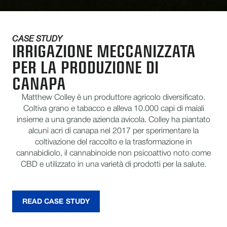
CASE STUDY
IRRIGAZIONE MECCANIZZATA
PER LA PRODUZIONE DI
CANAPA
Matthew Colley è un produttore agricolo diversificato.
Coltiva grano e tabacco e alleva 10.000 capi di maiali
insieme a una grande azienda avicola. Colley ha piantato
alcuni acri di canapa nel 2017 per sperimentare la
coltivazione del raccolto e la trasformazione in
cannabidiolo, il cannabinoide non psicoattivo noto come
CBD e utilizzato in una varietà di prodotti per la salute.
READ CASE STUDY