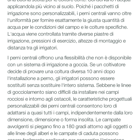
una buona scelta per le colture corte. Conservano l'acqua
applicandola più vicino al suolo. Poiché i pacchetti di
irrigazione sono personalizzabili, i perni centrali vanno oltre
l'uniformità per fornire esattamente la giusta quantità di
acqua per le condizioni del campo e le colture specifiche.
L'acqua viene controllata tramite diverse piastre di
irrigazione, pressioni di esercizio, altezze di montaggio e
distanza tra gli irrigatori.
I perni centrali offrono una flessibilità che non è disponibile
con un sistema di irrigazione a goccia. Se un coltivatore
decide di provare una coltura diversa 10 anni dopo
l'installazione a perno, gli irrigatori possono essere
sostituiti senza sostituire l'intero sistema. Sebbene le linee
di gocciolamento siano difficili da installare nei campi
rocciosi e intorno agli ostacoli, le caratteristiche progettuali
personalizzabili dei perni centrali consentono loro di
adattarsi a quasi tutti i campi, indipendentemente dalla loro
dimensione, dimensione o forma insolita. Le campate
avvolgenti si piegano fino a 180 gradi attorno agli oggetti o
alle linee degli alberi e le campate di caduta possono