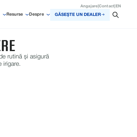
Angajare
|
Contact
|
EN
i
Resurse
Despre
GĂSEŞTE UN DEALER
ERE
 de rutină și asigură
 irigare.