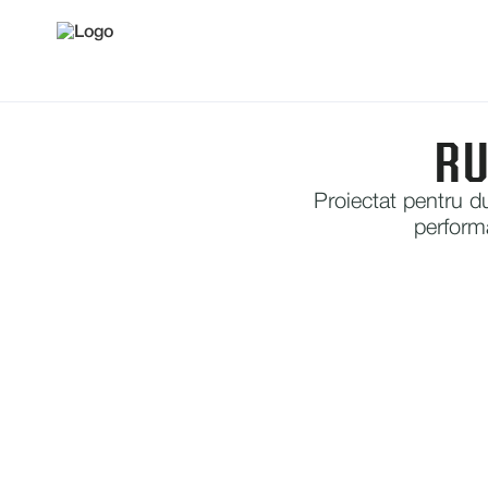
RU
Proiectat pentru dur
performa