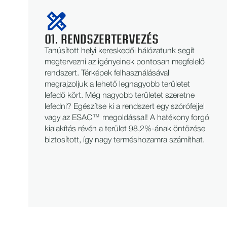
01. RENDSZERTERVEZÉS
Tanúsított helyi kereskedői hálózatunk segít
megtervezni az igényeinek pontosan megfelelő
rendszert. Térképek felhasználásával
megrajzoljuk a lehető legnagyobb területet
lefedő kört. Még nagyobb területet szeretne
lefedni? Egészítse ki a rendszert egy szórófejjel
vagy az ESAC™ megoldással! A hatékony forgó
kialakítás révén a terület 98,2%-ának öntözése
biztosított, így nagy terméshozamra számíthat.