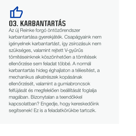
03. KARBANTARTÁS
Az új Reinke forgó öntözőrendszer
karbantartása gyerekjáték. Csapágyaink nem
igényelnek karbantartást, így zsírozásuk nem
szükséges, valamint rejtett V-gyűrűs
tömítéseinknek köszönhetően a tömítések
ellenőrzése sem feladat többé. A normál
karbantartás hideg éghajlaton a téliesítést, a
mechanikus alkatrészek kopásának
ellenőrzését, valamint a gumiabroncsok
felfújását és megfelelően beállítását foglalja
magában. Bizonytalan a teendőkkel
kapcsolatban? Engedje, hogy kereskedőink
segítsenek! Ez is a feladatkörükbe tartozik.