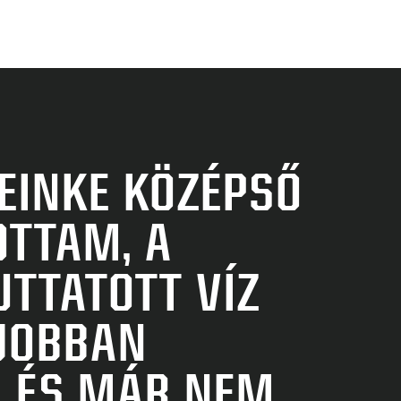
EINKE KÖZÉPSŐ
OTTAM, A
VA
TTATOTT VÍZ
„
JOBBAN
, ÉS MÁR NEM
L