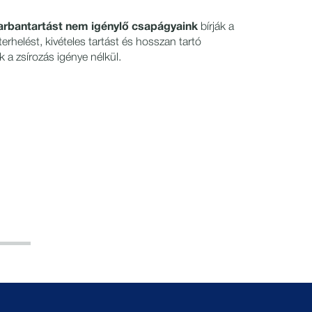
arbantartást nem igénylő csapágyaink
bírják a
rhelést, kivételes tartást és hosszan tartó
k a zsírozás igénye nélkül.