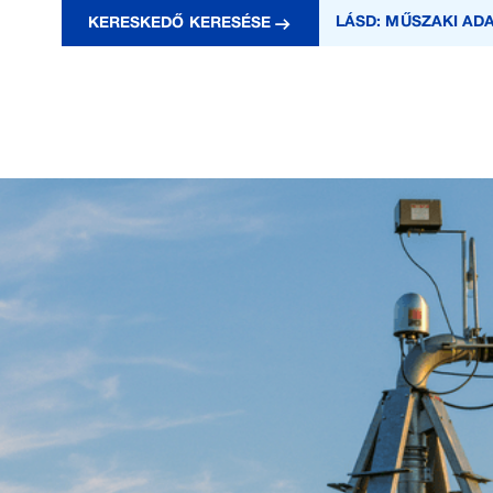
LÁSD: MŰSZAKI AD
KERESKEDŐ KERESÉSE