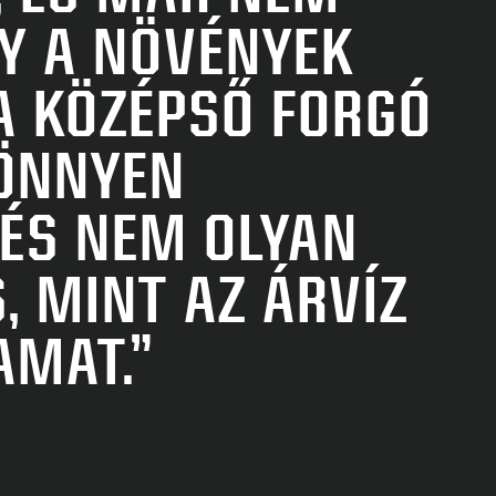
Y A NÖVÉNYEK
V
A KÖZÉPSŐ FORGÓ
ÖNNYEN
Ö
 ÉS NEM OLYAN
C
 MINT AZ ÁRVÍZ
—
AMAT.”