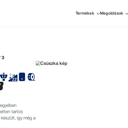
Termékek
Megoldások
 3
3
 jegyében
zetten tartós
 készült, így még a