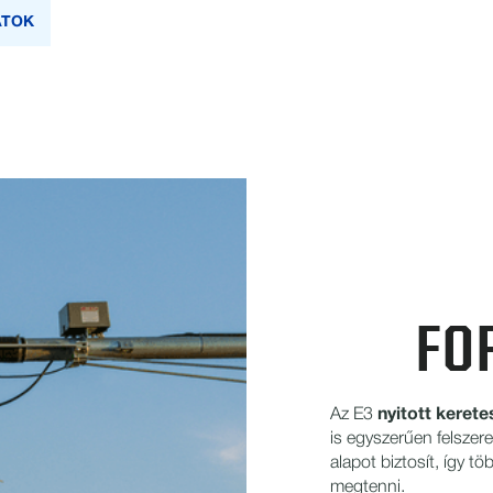
ATOK
FO
Az E3
nyitott kerete
is egyszerűen felszer
alapot biztosít, így t
megtenni.