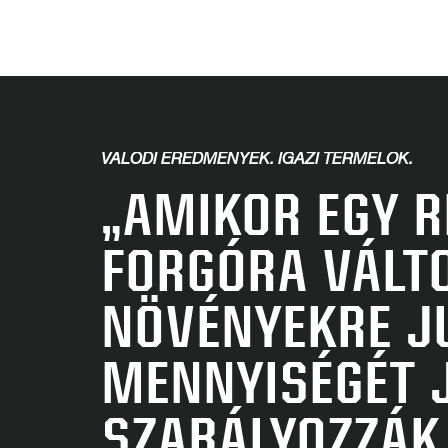
VALÓDI EREDMÉNYEK. IGAZI TERMELŐK.
„AMIKOR EGY R
FORGÓRA VÁLT
NÖVÉNYEKRE JU
MENNYISÉGÉT 
SZABÁLYOZZÁK