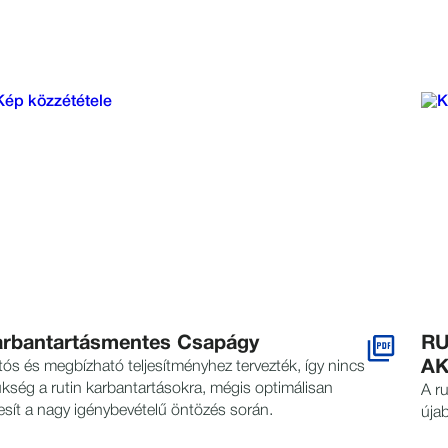
rbantartásmentes Csapágy
RU
A
tós és megbízható teljesítményhez tervezték, így nincs
kség a rutin karbantartásokra, mégis optimálisan
A r
jesít a nagy igénybevételű öntözés során.
újab