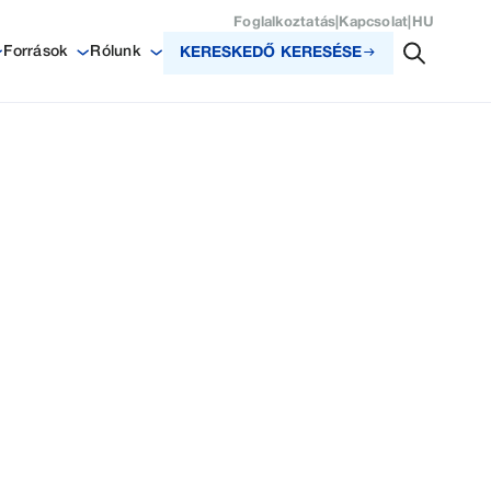
Foglalkoztatás
|
Kapcsolat
|
HU
Források
Rólunk
KERESKEDŐ KERESÉSE