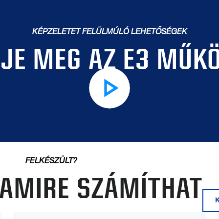
KÉPZELETET FELÜLMÚLÓ LEHETŐSÉGEK
JE MEG AZ E3 MŰK
FELKÉSZÜLT?
, AMIRE SZÁMÍTHAT