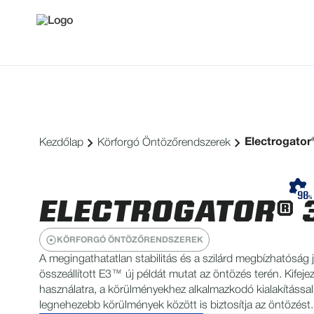
Electrogator®
Kezdőlap
Körforgó Öntözőrendszerek
ELECTROGATOR® 
KÖRFORGÓ ÖNTÖZŐRENDSZEREK
A megingathatatlan stabilitás és a szilárd megbízhatóság
összeállított E3™ új példát mutat az öntözés terén. Kifeje
használatra, a körülményekhez alkalmazkodó kialakítással
legnehezebb körülmények között is biztosítja az öntözést.