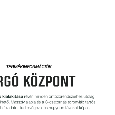
TERMÉKINFORMÁCIÓK
RGÓ KÖZPONT
s kialakítása
révén minden öntözőrendszerhez utólag
elhető. Masszív alapja és a C-csatornás toronyláb tartós
öbb feladatot tud elvégezni és nagyobb távokat képes