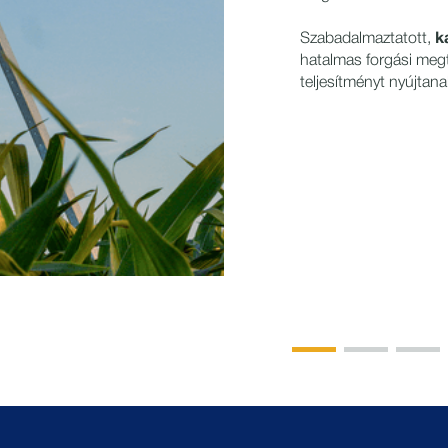
Szabadalmaztatott,
k
hatalmas forgási megte
teljesítményt nyújtana