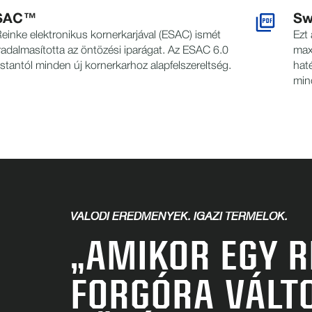
SAC™
Sw
einke elektronikus kornerkarjával (ESAC) ismét
Ezt 
radalmasította az öntözési iparágat. Az ESAC 6.0
maxi
tantól minden új kornerkarhoz alapfelszereltség.
haté
min
VALÓDI EREDMÉNYEK. IGAZI TERMELŐK.
„AMIKOR EGY R
FORGÓRA VÁLT