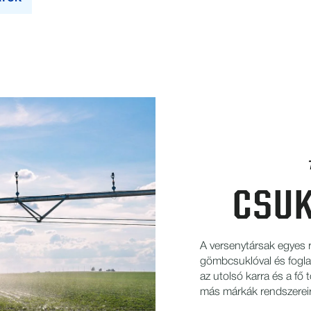
CSUK
A versenytársak egyes r
gömbcsuklóval és foglala
az utolsó karra és a fő
más márkák rendszereire