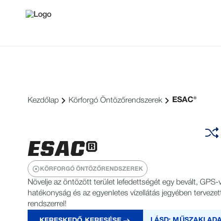
ESAC®
Kezdőlap
Körforgó Öntözőrendszerek
ESAC®
KÖRFORGÓ ÖNTÖZŐRENDSZEREK
Növelje az öntözött terület lefedettségét egy bevált, GPS-v
hatékonyság és az egyenletes vízellátás jegyében tervezet
rendszerrel!
LÁSD: MŰSZAKI AD
KERESKEDŐ KERESÉSE