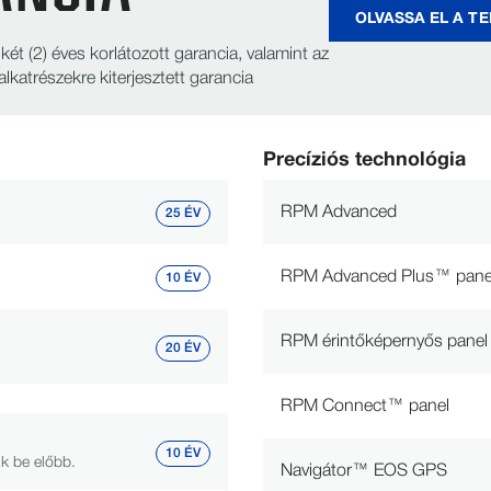
OLVASSA EL A T
t (2) éves korlátozott garancia, valamint az
lkatrészekre kiterjesztett garancia
Precíziós technológia
RPM Advanced
25 ÉV
RPM Advanced Plus™ pane
10 ÉV
RPM érintőképernyős panel
20 ÉV
RPM Connect™ panel
10 ÉV
ik be előbb.
Navigátor™ EOS GPS