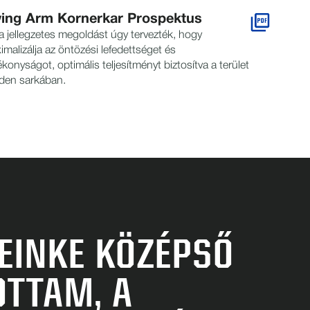
ing Arm Kornerkar Prospektus
a jellegzetes megoldást úgy tervezték, hogy
malizálja az öntözési lefedettséget és
konyságot, optimális teljesítményt biztosítva a terület
den sarkában.
EINKE KÖZÉPSŐ
OTTAM, A
VA