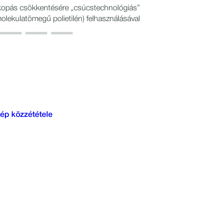
 kopás csökkentésére „csúcstechnológiás”
ekulatömegű polietilén) felhasználásával