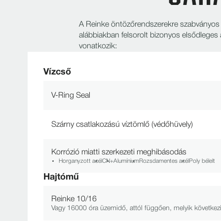
A Reinke öntözőrendszerekre szabványos ké
alábbiakban felsorolt bizonyos elsődleges a
vonatkozik:
Vízcső
V-Ring Seal
Szárny csatlakozású víztömlő (védőhüvely)
Korrózió miatti szerkezeti meghibásodás
Horganyzott acél
CN+
Alumínium
Rozsdamentes acél
Poly bélelt
Hajtómű
Reinke 10/16
Vagy 16000 óra üzemidő, attól függően, melyik következ