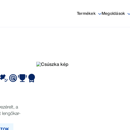
Termékek
Megoldások
ezérelt, a
t lengőkar-
ATOK