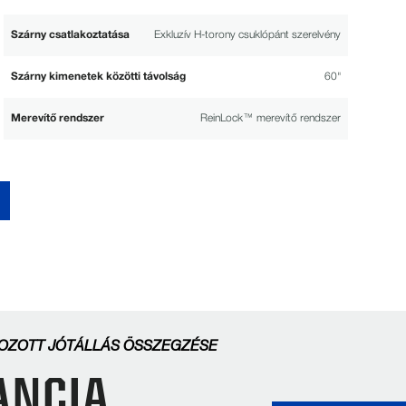
Szárny csatlakoztatása
Exkluzív H-torony csuklópánt szerelvény
Szárny kimenetek közötti távolság
60"
Merevítő rendszer
ReinLock™ merevítő rendszer
TELJESÍTMÉNY JELLEMZŐK
Sugargator®: 14 láb (4,3 m)
Elérhető toronymagasság
Normál: 9 láb (2,7 m)
TOZOTT JÓTÁLLÁS ÖSSZEGZÉSE
ANCIA