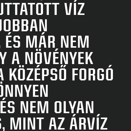
TTATOTT VÍZ
„
JOBBAN
, ÉS MÁR NEM
L
Y A NÖVÉNYEK
V
A KÖZÉPSŐ FORGÓ
ÖNNYEN
Ö
 ÉS NEM OLYAN
C
 MINT AZ ÁRVÍZ
—