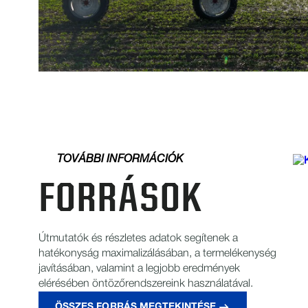
TOVÁBBI INFORMÁCIÓK
FORRÁSOK
Útmutatók és részletes adatok segítenek a
hatékonyság maximalizálásában, a termelékenység
javításában, valamint a legjobb eredmények
elérésében öntözőrendszereink használatával.
ÖSSZES FORRÁS MEGTEKINTÉSE