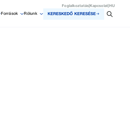
Foglalkoztatás
|
Kapcsolat
|
HU
Források
Rólunk
KERESKEDŐ KERESÉSE