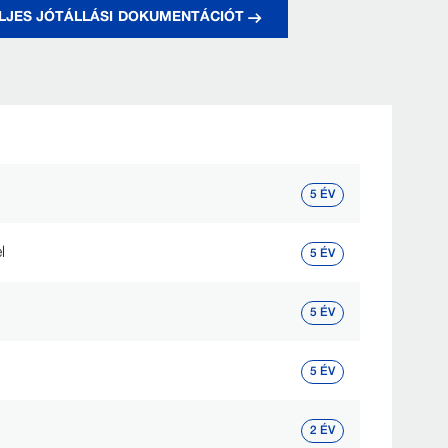
ELJES JÓTÁLLÁSI DOKUMENTÁCIÓT
5 ÉV
l
5 ÉV
5 ÉV
5 ÉV
2 ÉV