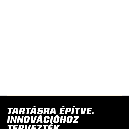
INNOVÁCIÓ, AMELYBEN
MEGBÍZHAT
Fedezze fel, miért választják a gazdálkodók
világszerte a Reinke-t az intelligensebb
öntözési megoldásokért A
forgóközépponttól a végfegyverig formáljuk
a mezőgazdaság jövőjét.
LÉPJEN KAPCSOLATBA VELÜNK
TARTÁSRA ÉPÍTVE.
INNOVÁCIÓHOZ