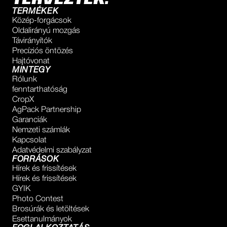
TERVEZTÉK.
TERMÉKEK
Közép-forgácsok
Oldalirányú mozgás
Távirányítók
Precíziós öntözés
Hajtóvonat
MINTEGY
Rólunk
fenntarthatóság
CropX
AgPack Partnership
Garanciák
Nemzeti számlák
Kapcsolat
Adatvédelmi szabályzat
FORRÁSOK
Hírek és frissítések
Hírek és frissítések
GYIK
Photo Contest
Brosúrák és letöltések
Esettanulmányok