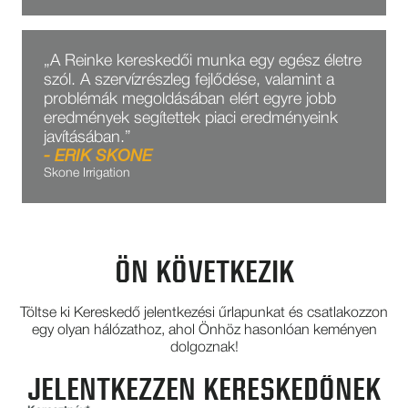
„A Reinke kereskedői munka egy egész életre
szól. A szervízrészleg fejlődése, valamint a
problémák megoldásában elért egyre jobb
eredmények segítettek piaci eredményeink
javításában.”
- ERIK SKONE
Skone Irrigation
ÖN KÖVETKEZIK
Töltse ki Kereskedő jelentkezési űrlapunkat és csatlakozzon
egy olyan hálózathoz, ahol Önhöz hasonlóan keményen
dolgoznak!
JELENTKEZZEN KERESKEDŐNEK