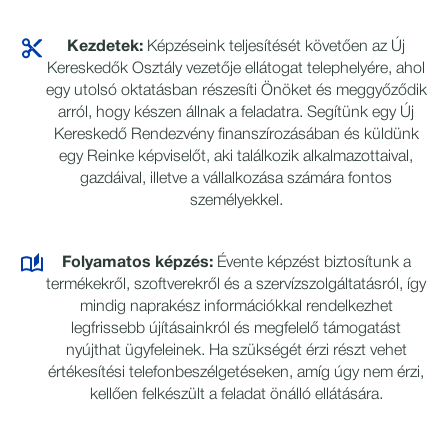
Kezdetek:
Képzéseink teljesítését követően az Új
Kereskedők Osztály vezetője ellátogat telephelyére, ahol
egy utolsó oktatásban részesíti Önöket és meggyőződik
arról, hogy készen állnak a feladatra. Segítünk egy Új
Kereskedő Rendezvény finanszírozásában és küldünk
egy Reinke képviselőt, aki találkozik alkalmazottaival,
gazdáival, illetve a vállalkozása számára fontos
személyekkel.
Folyamatos képzés:
Évente képzést biztosítunk a
termékekről, szoftverekről és a szervízszolgáltatásról, így
mindig naprakész információkkal rendelkezhet
legfrissebb újításainkról és megfelelő támogatást
nyújthat ügyfeleinek. Ha szükségét érzi részt vehet
értékesítési telefonbeszélgetéseken, amíg úgy nem érzi,
kellően felkészült a feladat önálló ellátására.