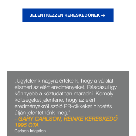
JELENTKEZZEN KERESKEDŐNEK
AJÁNLÁSOK
KERESKEDŐINK VÉLEMÉNYE A
KÖZÖS MUNKÁRÓL
„Ügyfeleink nagyra értékelik, hogy a vállalat
elismeri az elért eredményeket. Ráadásul így
könnyebb a köztudatban maradni. Komoly
költségeket jelentene, hogy az elért
eredményekről szóló PR-cikkeket hirdetés
útján jelentetnénk meg.”
- GARY CARLSON,
REINKE KERESKEDŐ
1995 ÓTA
Carlson Irrigation