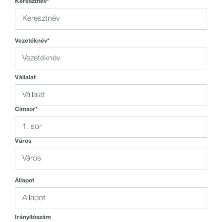
Keresztnév*
Vezetéknév*
Vállalat
Címsor*
Város
Állapot
Irányítószám