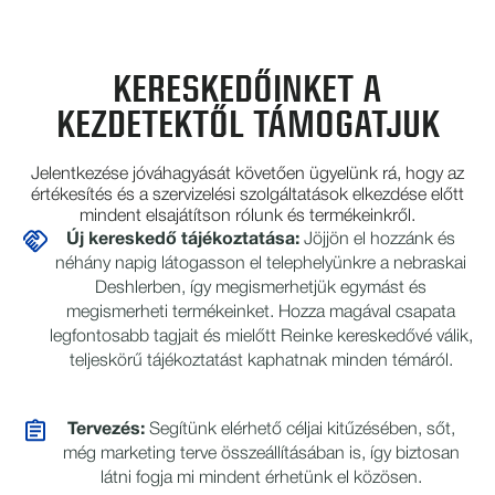
KERESKEDŐINKET A
KEZDETEKTŐL TÁMOGATJUK
Jelentkezése jóváhagyását követően ügyelünk rá, hogy az
értékesítés és a szervizelési szolgáltatások elkezdése előtt
mindent elsajátítson rólunk és termékeinkről.
Új kereskedő tájékoztatása:
Jöjjön el hozzánk és
néhány napig látogasson el telephelyünkre a nebraskai
Deshlerben, így megismerhetjük egymást és
megismerheti termékeinket. Hozza magával csapata
legfontosabb tagjait és mielőtt Reinke kereskedővé válik,
teljeskörű tájékoztatást kaphatnak minden témáról.
Tervezés:
Segítünk elérhető céljai kitűzésében, sőt,
még marketing terve összeállításában is, így biztosan
látni fogja mi mindent érhetünk el közösen.