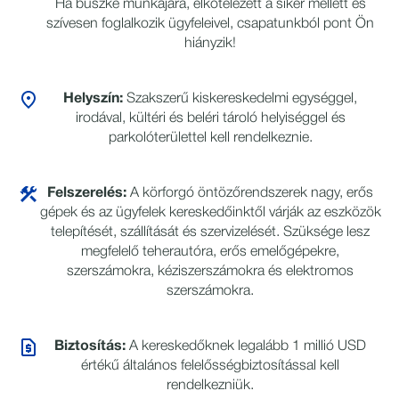
Ha büszke munkájára, elkötelezett a siker mellett és
szívesen foglalkozik ügyfeleivel, csapatunkból pont Ön
hiányzik!
Helyszín:
Szakszerű kiskereskedelmi egységgel,
irodával, kültéri és beléri tároló helyiséggel és
parkolóterülettel kell rendelkeznie.
Felszerelés:
A körforgó öntözőrendszerek nagy, erős
gépek és az ügyfelek kereskedőinktől várják az eszközök
telepítését, szállítását és szervizelését. Szüksége lesz
megfelelő teherautóra, erős emelőgépekre,
szerszámokra, kéziszerszámokra és elektromos
szerszámokra.
Biztosítás:
A kereskedőknek legalább 1 millió USD
értékű általános felelősségbiztosítással kell
rendelkezniük.