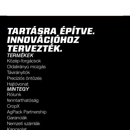
TARTÁSRA ÉPÍTVE.
INNOVÁCIÓHOZ
TERVEZTÉK.
TERMÉKEK
Közép-forgácsok
Oldalirányú mozgás
Távirányítók
Precíziós öntözés
Hajtóvonat
MINTEGY
Rólunk
fenntarthatóság
CropX
AgPack Partnership
Garanciák
Nemzeti számlák
Kapcsolat