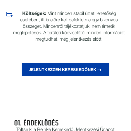
Költségek:
Mint minden stabil üzleti lehetőség
esetében, itt is előre kell befektetnie egy bizonyos
összeget. Mindenről tájékoztatjuk, nem érhetik
meglepetések. A területi képviselőtől minden információt
megtudhat, még jelentkezés előtt.
JELENTKEZZEN KERESKEDŐNEK
ÖT LÉPÉSBEN CSATLAKOZHAT
HÁLÓZATUNKHOZ
01. ÉRDEKLŐDÉS
Töltse ki a Reinke Kereskedő Jelentkezési Űrlapot