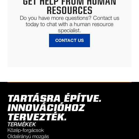
GET HELP FROM HUMAN
RESOURCES
Do you have more questions? Contact us
today to chat with a human resource
specialist.
CONTACT US
TARTÁSRA ÉPÍTVE.
INNOVÁCIÓHOZ
TERVEZTÉK.
TERMÉKEK
Közép-forgácsok
Oldalirányú mozgás