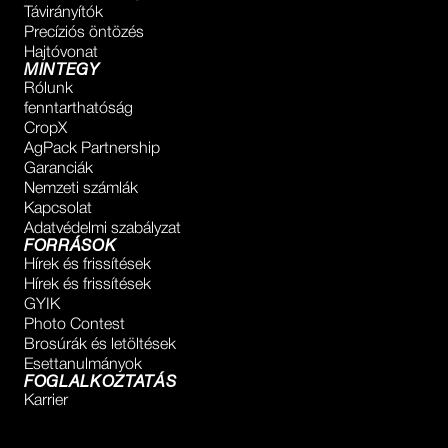
Távirányítók
Precíziós öntözés
Hajtóvonat
MINTEGY
Rólunk
fenntarthatóság
CropX
AgPack Partnership
Garanciák
Nemzeti számlák
Kapcsolat
Adatvédelmi szabályzat
FORRÁSOK
Hírek és frissítések
Hírek és frissítések
GYIK
Photo Contest
Brosúrák és letöltések
Esettanulmányok
FOGLALKOZTATÁS
Karrier