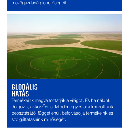
mezőgazdaság lehetőségeit.
GLOBÁLIS
HATÁS
Termékeink megváltoztatják a világot. És ha nálunk
dolgozik, akkor Ön is. Minden egyes alkalmazottunk,
beosztásától függetlenül, befolyásolja termékeink és
szolgáltatásaink minőségét.