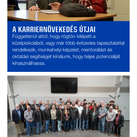
A KARRIERNÖVEKEDÉS ÚTJAI
Függetlenül attól, hogy rögtön kilépett a
középiskolából, vagy már több évtizedes tapasztalattal
rendelkezik, munkahelyi képzést, mentorálást és
oktatási segítséget kínálunk, hogy teljes potenciálját
kihasználhassa.