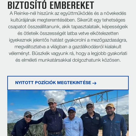
BIZTOSÍTÓ EMBEREKET
A Reinke-nél hiszünk az együttműködés és a növekedés
kultúrájának megteremtésében. Sikerült egy tehetséges
csapatot összeállítanunk, akik tapasztalataik, képességeik
és ötleteik összességét latba vetve elkötelezetten
igyekeznek jelentős hatást gyakorolni a mezőgazdaságra,
megváltoztatva a világban a gazdálkodásról kialakult
véleményt. Büszkék vagyunk rá, hogy a legjobb gyakorlati
és elméleti munkatársakkal dolgozhatunk közösen.
NYITOTT POZÍCIÓK MEGTEKINTÉSE