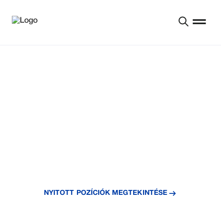
FEJLŐDJÖN VELÜNK
A növényekhez hasonlóan az emberek is a megfelelő
körülmények között fejlődnek. Fejlődjünk együtt!
NYITOTT POZÍCIÓK MEGTEKINTÉSE