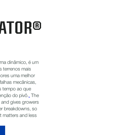
ATOR®
ema dinâmico, é um
s terrenos mais
tores uma melhor
falhas mecânicas,
is tempo ao que
nção do pivô.
.
The
s and gives growers
wer breakdowns, so
 matters and less