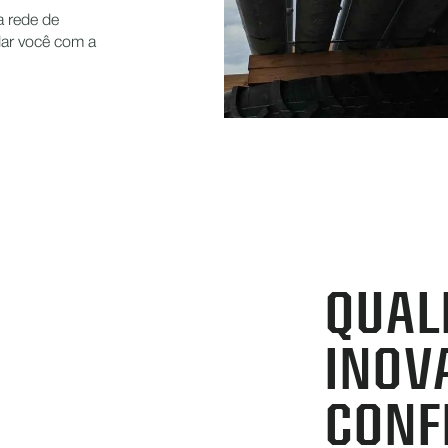
 rede de
dar você com a
QUAL
INOV
CONF