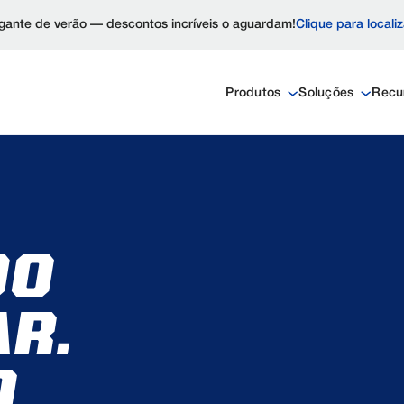
ante de verão — descontos incríveis o aguardam!
Clique para locali
Produtos
Soluções
Recu
DO
R.
O