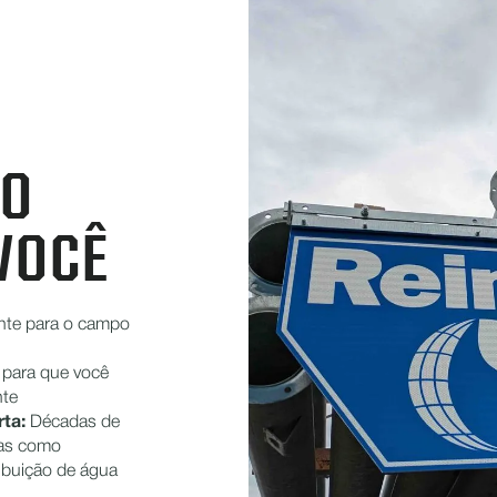
ÃO
VOCÊ
ente para o campo
 para que você
nte
ta:
Décadas de
ias como
ibuição de água