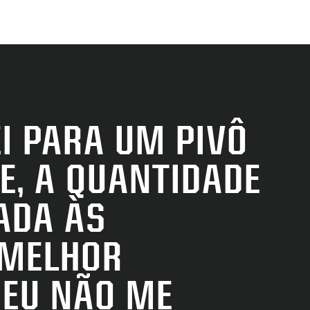
I PARA UM PIVÔ
E, A QUANTIDADE
ADA ÀS
RE
 MELHOR
F
 EU NÃO ME