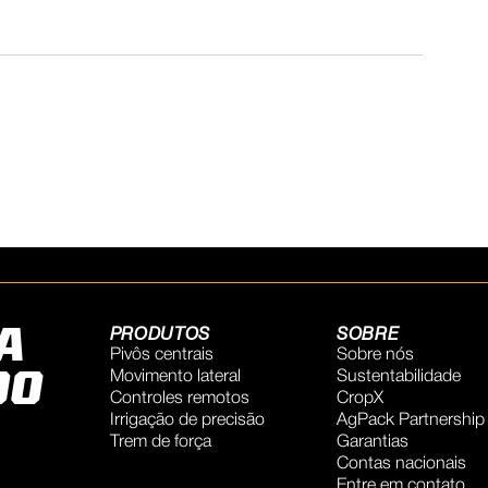
A
PRODUTOS
SOBRE
Pivôs centrais
Sobre nós
DO
Movimento lateral
Sustentabilidade
Controles remotos
CropX
Irrigação de precisão
AgPack Partnership
Trem de força
Garantias
Contas nacionais
Entre em contato