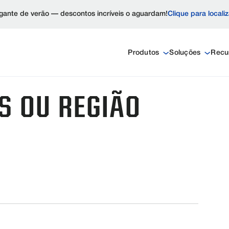
ante de verão — descontos incríveis o aguardam!
Clique para locali
Produtos
Soluções
Recu
S OU REGIÃO