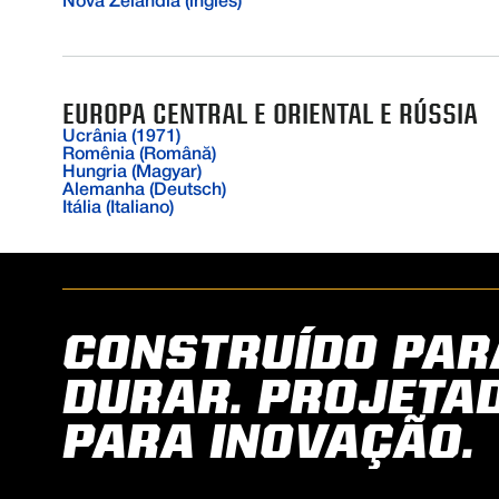
Nova Zelândia (inglês)
EUROPA CENTRAL E ORIENTAL E RÚSSIA
Ucrânia (1971)
Romênia (Română)
Hungria (Magyar)
Alemanha (Deutsch)
Itália (Italiano)
CONSTRUÍDO PAR
DURAR. PROJETA
PARA INOVAÇÃO.