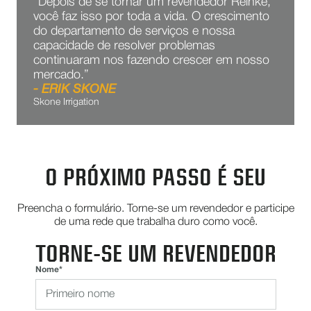
“Depois de se tornar um revendedor Reinke,
você faz isso por toda a vida. O crescimento
do departamento de serviços e nossa
capacidade de resolver problemas
continuaram nos fazendo crescer em nosso
mercado.”
- ERIK SKONE
Skone Irrigation
O PRÓXIMO PASSO É SEU
Preencha o formulário. Torne-se um revendedor e participe
de uma rede que trabalha duro como você.
TORNE-SE UM REVENDEDOR
Nome*