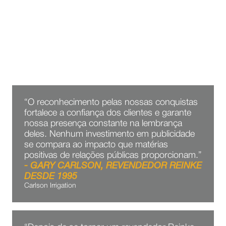
DEPOIMENTOS
O QUE OS REVENDEDORES
DIZEM SOBRE TRABALHAR
CONOSCO
“O reconhecimento pelas nossas conquistas
fortalece a confiança dos clientes e garante
nossa presença constante na lembrança
deles. Nenhum investimento em publicidade
se compara ao impacto que matérias
positivas de relações públicas proporcionam.”
- GARY CARLSON, REVENDEDOR REINKE
DESDE 1995
Carlson Irrigation