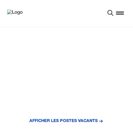
GRANDISSEZ AVEC
NOUS
Les plantes prospèrent dans de bonnes conditions,
tout comme les humains. Grandissons ensemble.
AFFICHER LES POSTES VACANTS