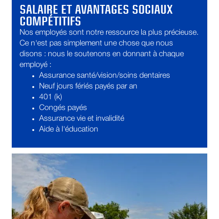
SALAIRE ET AVANTAGES SOCIAUX
COMPÉTITIFS
Nos employés sont notre ressource la plus précieuse.
Ce n'est pas simplement une chose que nous
disons : nous le soutenons en donnant à chaque
employé :
Assurance santé/vision/soins dentaires
Neuf jours fériés payés par an
401 (k)
Congés payés
Assurance vie et invalidité
Aide à l'éducation