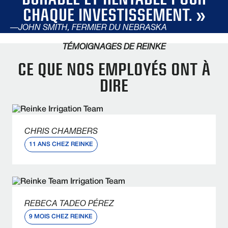
CHAQUE INVESTISSEMENT. »
—JOHN SMITH, FERMIER DU NEBRASKA
TÉMOIGNAGES DE REINKE
CE QUE NOS EMPLOYÉS ONT À
DIRE
CHRIS CHAMBERS
11 ANS CHEZ REINKE
Qu'est-ce que tu aimes chez Reinke ?
« La flexibilité. Je n'ai rien à manquer concernant
ma famille. Je peux assister à tous les
événements sportifs dont j'ai besoin. »
REBECA TADEO PÉREZ
9 MOIS CHEZ REINKE
Que diriez-vous à un employé potentiel qui