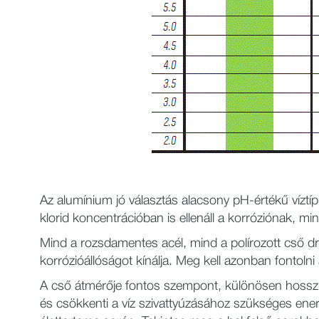
Az alumínium jó választás alacsony pH-értékű víztí
klorid koncentrációban is ellenáll a korróziónak, m
Mind a rozsdamentes acél, mind a polírozott cső d
korrózióállóságot kínálja. Meg kell azonban fontoln
A cső átmérője fontos szempont, különösen hoss
és csökkenti a víz szivattyúzásához szükséges ene