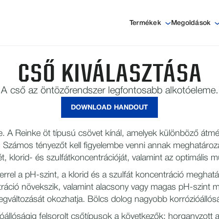
Termékek
Megoldások
CSŐ KIVÁLASZTÁSA
A cső az öntözőrendszer legfontosabb alkotóeleme.
DOWNLOAD HANDOUT
. A Reinke öt típusú csövet kínál, amelyek különböző átm
 Számos tényezőt kell figyelembe venni annak meghatározá
tjét, klorid- és szulfátkoncentrációját, valamint az optimá
zerrel a pH-szint, a klorid és a szulfát koncentráció megha
tráció növekszik, valamint alacsony vagy magas pH-szint me
egváltozását okozhatja. Bölcs dolog nagyobb korrózióállósá
ióállóságig felsorolt csőtípusok a következők: horganyzott 