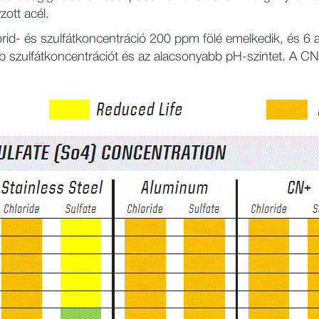
ott acél.
d- és szulfátkoncentráció 200 ppm fölé emelkedik, és 6 alatt
bb szulfátkoncentrációt és az alacsonyabb pH-szintet. A CN