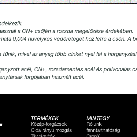
ndelkezik.
használ a CN+ csőjén a rozsda megelőzése érdekében.
mata 0,004 hüvelykes védőréteget hoz létre a csőn. A be
tűnik, mivel az anyag több cinket nyel fel a horganyzási
ganyzott acél, CN+, rozsdamentes acél és polivonalas cs
nytársak forgójában használt acél.
​ ​
.
TERMÉKEK
MINTEGY
Közép-forgácsok
Rólunk
Oldalirányú mozgás
fenntarthatóság
Távirányítók
CropX