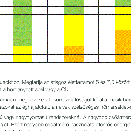
pusokhoz. Megtartja az átlagos élettartamot 5 és 7,5 közöt
int a horganyzott acél vagy a CN+.
rámaian megnövekedett korrózióállóságot kínál a másik hár
i azokat az éghajlatokat, amelyek szélsőséges hőmérsékletv
zú vagy nagynyomású rendszereknél. A nagyobb csőátmérő
rgiát. Ezért nagyobb csőátmérő használata jelentős energi