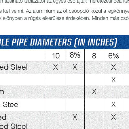
n található táblázatot az egyes csőfajták méretezési beállí
be kell venni. Az alumínium az öt csőopció közül a legkönn
k előnyben a rúgás elkerülése érdekében. Minden más csőo