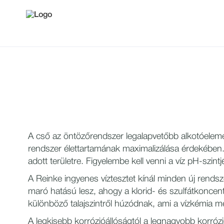
A cső az öntözőrendszer legalapvetőbb alkotóeleme
rendszer élettartamának maximalizálása érdekében.
adott területre. Figyelembe kell venni a víz pH-szin
A Reinke ingyenes víztesztet kínál minden új rends
maró hatású lesz, ahogy a klorid- és szulfátkoncen
különböző talajszintről húzódnak, ami a vízkémia m
A legkisebb korrózióállóságtól a legnagyobb korróz