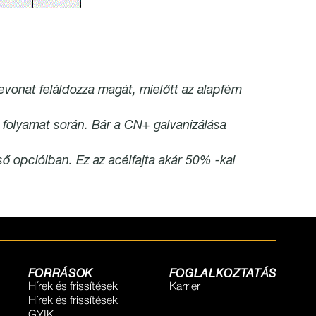
vonat feláldozza magát, mielőtt az alapfém
 folyamat során. Bár a CN+ galvanizálása
ő opcióiban. Ez az acélfajta akár 50% -kal
FORRÁSOK
FOGLALKOZTATÁS
Hírek és frissítések
Karrier
Hírek és frissítések
GYIK