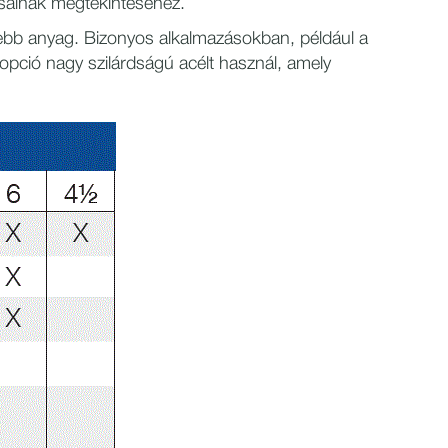
tásainak megtekintéséhez.
yebb anyag. Bizonyos alkalmazásokban, például a
pció nagy szilárdságú acélt használ, amely