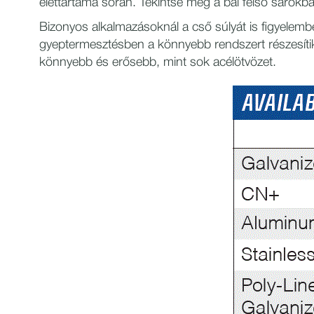
élettartama során. Tekintse meg a bal felső sarokba
Bizonyos alkalmazásoknál a cső súlyát is figyelem
gyeptermesztésben a könnyebb rendszert részesíti
könnyebb és erősebb, mint sok acélötvözet.