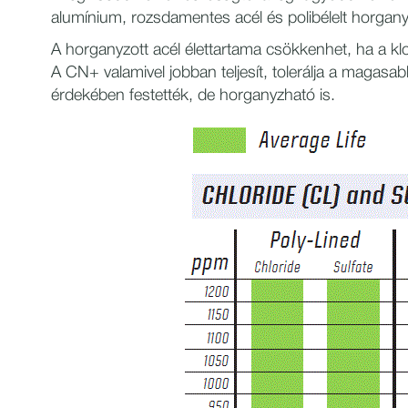
alumínium, rozsdamentes acél és polibélelt horganyz
A horganyzott acél élettartama csökkenhet, ha a klori
A CN+ valamivel jobban teljesít, tolerálja a magasa
érdekében festették, de horganyzható is.