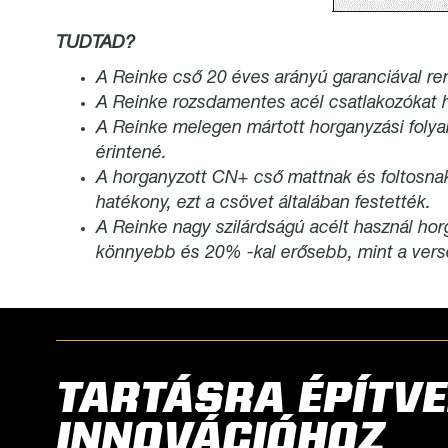
TUDTAD?
A Reinke cső 20 éves arányú garanciával re
A Reinke rozsdamentes acél csatlakozókat 
A Reinke melegen mártott horganyzási folya
érintené.
A horganyzott CN+ cső mattnak és foltosnak 
hatékony, ezt a csövet általában festették.
A Reinke nagy szilárdságú acélt használ hor
könnyebb és 20% -kal erősebb, mint a verse
TARTÁSRA ÉPÍTVE
INNOVÁCIÓHOZ