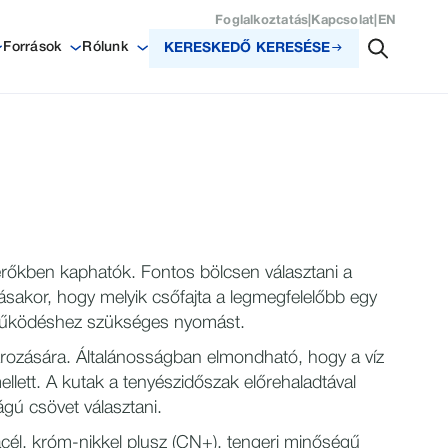
Foglalkoztatás
|
Kapcsolat
|
EN
Források
Rólunk
KERESKEDŐ KERESÉSE
érőkben kaphatók. Fontos bölcsen választani a
sakor, hogy melyik csőfajta a legmegfelelőbb egy
lis működéshez szükséges nyomást.
tározására. Általánosságban elmondható, hogy a víz
llett. A kutak a tenyészidőszak előrehaladtával
gú csövet választani.
acél, króm-nikkel plusz (CN+), tengeri minőségű