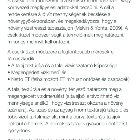
A csekkfüzet módszerét érzékelőkkel lehet használni, vagy
környezeti megfigyelési adatokkal becsülni. A cél a
rendelkezésre álló víz mennyiségének becslése a
növénygyökérzónában, és megakadályozza, hogy a
növény vízstresszt tapasztaljon (Melvin & Yonts, 2009). A
csekkfüzet módszer segít a termelőknek meghatározni,
mikor és mennyit kell öntözni.
A csekkfüzet módszere a legfontosabb mérésekre
támaszkodik:
• A talaj textúrája és a talaj vízvisszatartó képessége
• Megengedett vízkimerülés
• Nettó ET (felhalmozott ET mínusz öntözés és csapadék)
A talaj textúrája és a növényi tényező határozza meg a
megengedett vízkimerülést (a talajból eltávolítható víz
mennyisége anélkül, hogy vízstresszt okozna a növény
számára). Az iszap és az agyag finom textúrájú talajok, és
több vizet tartalmaznak, mint a durva textúrájú talajok,
például a homok. A homokos talajok gyakoribb öntözést
igényelnek.