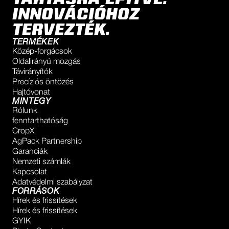
INNOVÁCIÓHOZ
TERVEZTÉK.
TERMÉKEK
Közép-forgácsok
Oldalirányú mozgás
Távirányítók
Precíziós öntözés
Hajtóvonat
MINTEGY
Rólunk
fenntarthatóság
CropX
AgPack Partnership
Garanciák
Nemzeti számlák
Kapcsolat
Adatvédelmi szabályzat
FORRÁSOK
Hírek és frissítések
Hírek és frissítések
GYIK