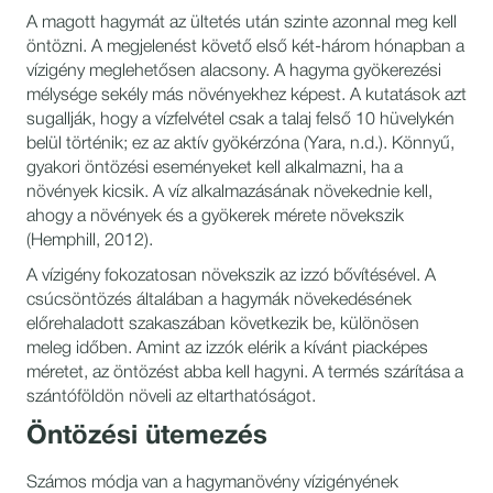
A magott hagymát az ültetés után szinte azonnal meg kell
öntözni. A megjelenést követő első két-három hónapban a
vízigény meglehetősen alacsony. A hagyma gyökerezési
mélysége sekély más növényekhez képest. A kutatások azt
sugallják, hogy a vízfelvétel csak a talaj felső 10 hüvelykén
belül történik; ez az aktív gyökérzóna (Yara, n.d.). Könnyű,
gyakori öntözési eseményeket kell alkalmazni, ha a
növények kicsik. A víz alkalmazásának növekednie kell,
ahogy a növények és a gyökerek mérete növekszik
(Hemphill, 2012).
A vízigény fokozatosan növekszik az izzó bővítésével. A
csúcsöntözés általában a hagymák növekedésének
előrehaladott szakaszában következik be, különösen
meleg időben. Amint az izzók elérik a kívánt piacképes
méretet, az öntözést abba kell hagyni. A termés szárítása a
szántóföldön növeli az eltarthatóságot.
Öntözési ütemezés
Számos módja van a hagymanövény vízigényének