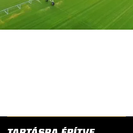
HAVE A SUCCESS STORY
TO SHARE?
Share your story with us.
CONTACT US
TARTÁSRA ÉPÍTVE.