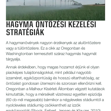
HAGYMA ÖNTÖZÉSI KEZELÉSI
STRATÉGIÁK
A hagymanövények nagyon érzékenyek az alulöntözésre
vagy a túlöntözésre. Ez a cikk az Oregonban és
Washingtonban termesztett száraz hagymás hagymát
tárgyalja.
Annak érdekében, hogy magas hozamot érjünk el olyan
piacképes tulajdonságokkal, mint például nagyobb
izzaméret, egyközpontúság és hosszú eltarthatóság, az
öntözést gondosan ütemezni és szorosan ellenőrizni kell.
Oregonban a Malheur Kísérleti Állomban végzett kutatások
kimutatták, hogy a mérsékelt vízstressz egyetlen epizódja
(60 cb-nél magasabb) bármikor a négyleveles stádiumtól a
nyolcleveles stádiumig csökkentheti az izzók
egyközpontját (Shock, Feibert, Jensen és Klauzer, 2010).