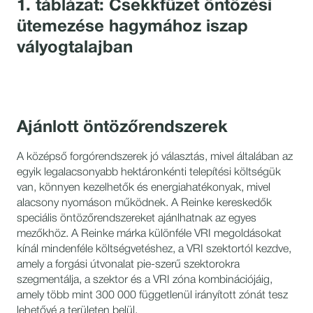
1. táblázat: Csekkfüzet öntözési
ütemezése hagymához iszap
vályogtalajban
Ajánlott öntözőrendszerek
A középső forgórendszerek jó választás, mivel általában az
egyik legalacsonyabb hektáronkénti telepítési költségük
van, könnyen kezelhetők és energiahatékonyak, mivel
alacsony nyomáson működnek. A Reinke kereskedők
speciális öntözőrendszereket ajánlhatnak az egyes
mezőkhöz. A Reinke márka különféle VRI megoldásokat
kínál mindenféle költségvetéshez, a VRI szektortól kezdve,
amely a forgási útvonalat pie-szerű szektorokra
szegmentálja, a szektor és a VRI zóna kombinációjáig,
amely több mint 300 000 függetlenül irányított zónát tesz
lehetővé a területen belül.