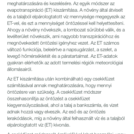
meghatározására és kezelésére. Az egyik módszer az
evapotranspiráció (ET) kiszámítása. A növény által átviselt
és a talajból elpárologtatott víz mennyisége megegyezik az
ET-vel, és ezt a mennyiséget öntözéssel kell helyettesíteni.
Ahogy a növény növekszik, a lombozat sűrűbbé válik, és a
levélterület növekszik, ami nagyobb transzpirációhoz és
megnövekedett öntözési igényhez vezet. Az ET számos
változó funkciója, beleértve a napsugárzást, a szelet, a
levegő hőmérsékletét és a páratartalmat. Az ET-adatok
gyakran elérhetők az adott termelési régiók meteorológiai
állomásairól.
Az ET kiszámítása után kombinálható egy csekkfüzet
számításával annak meghatározására, hogy mennyi
öntözésre van szükség. A csekkfüzet módszer
összehasonlítja az öntözést a csekkfüzet
kiegyensúlyozásával, ahol a talaj a bankszámla, és vizet
adnak hozzá vagy elveszik. Az eső és az öntözés
lerakódások, míg a növény által felhasznált víz és a talajból
elpárologtatott víz (ET) kivonás.