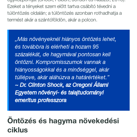
Ezeket a tényeket szem előtt tartva csábító tévedni a
túlöntözés oldalán; a túlöntözés azonban rothadhatja a
termést akár a szántóföldön, akár a polcon.
„Más növényeknél hiányos öntözés lehet,
és továbbra is elérheti a hozam 95
százalékát, de hagymával pontosan kell
öntözni. Kompromisszumok vannak a
hiányosságokkal és a minőséggel, akár
túllépve, akár aláhúzva a határértéket.”
~ Dr. Clinton Shock, az Oregoni Állami
Egyetem növényi- és talajtudományi
emeritus professzora
Öntözés és hagyma növekedési
ciklus