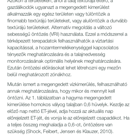
Azokon a területeken, ahol a talaj textúrája eltérő, a
gazdálkodók ugyanazt a megengedett kimerülést
alkalmazzák egy egész területen vagy túlöntözik a
finomabb textúrájú területeket, vagy alulöntözik a durvább
textúrájú területeket. Alternatív megoldás a változó
sebességű öntözés (VRI) használata. Ezzel a módszerrel a
térképezett terepadatok felhasználhatók a víztartási
kapacitással, a hozamtermelékenységgel kapcsolatos
tényezők meghatározására és a talajnedvesség
monitorozásának optimális helyének meghatározására.
Ezután öntözési előírásokat lehet létrehozni egy mezőn
belül meghatározott zónákhoz.
Miután ismert a megengedett vízkimerülés, felhasználható
annak meghatározására, hogy mikor és mennyit kell
öntözni. Az 1. táblázatban a hagyma megengedett
kimerülése homokos vályog talajban 0,6 hüvelyk. Kezdje az
előző nap nettó ET-jével, adja hozzá az aktuális nap
előrejelzett ET-jét, és vonja le az előrejelzett csapadékot. Ha
a teljes összeg meghaladja a 0,6-ot, öntözésre van
szükség (Shock, Feibert, Jensen és Klauzer, 2010).