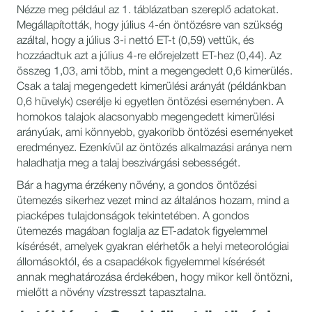
Nézze meg például az 1. táblázatban szereplő adatokat.
Megállapították, hogy július 4-én öntözésre van szükség
azáltal, hogy a július 3-i nettó ET-t (0,59) vettük, és
hozzáadtuk azt a július 4-re előrejelzett ET-hez (0,44). Az
összeg 1,03, ami több, mint a megengedett 0,6 kimerülés.
Csak a talaj megengedett kimerülési arányát (példánkban
0,6 hüvelyk) cserélje ki egyetlen öntözési eseményben. A
homokos talajok alacsonyabb megengedett kimerülési
arányúak, ami könnyebb, gyakoribb öntözési eseményeket
eredményez. Ezenkívül az öntözés alkalmazási aránya nem
haladhatja meg a talaj beszivárgási sebességét.
Bár a hagyma érzékeny növény, a gondos öntözési
ütemezés sikerhez vezet mind az általános hozam, mind a
piacképes tulajdonságok tekintetében. A gondos
ütemezés magában foglalja az ET-adatok figyelemmel
kísérését, amelyek gyakran elérhetők a helyi meteorológiai
állomásoktól, és a csapadékok figyelemmel kísérését
annak meghatározása érdekében, hogy mikor kell öntözni,
mielőtt a növény vízstresszt tapasztalna.