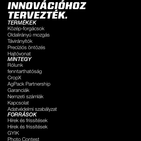
INNOVÁCIÓHOZ
TERVEZTÉK.
TERMÉKEK
Közép-forgácsok
Oldalirányú mozgás
Távirányítók
Precíziós öntözés
Hajtóvonat
MINTEGY
Rólunk
fenntarthatóság
CropX
AgPack Partnership
Garanciák
Nemzeti számlák
Kapcsolat
Adatvédelmi szabályzat
FORRÁSOK
Hírek és frissítések
Hírek és frissítések
GYIK
Photo Contest