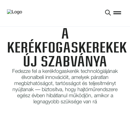
A
KERÉKFOGASKEREKEK
ÚJ SZABVÁNYA
Fedezze fel a kerékfogaskerék technológiájának
élvonalbeli innovációit, amelyek páratlan
megbízhatóságot, tartósságot és teljesítményt
nyújtanak — biztosítva, hogy hajtóműrendszere
egész évben hibátlanul működjön, amikor a
legnagyobb szüksége van rá