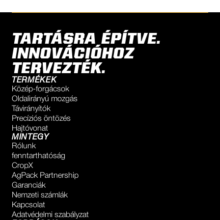
TARTÁSRA ÉPÍTVE.
INNOVÁCIÓHOZ
TERVEZTÉK.
TERMÉKEK
Közép-forgácsok
Oldalirányú mozgás
Távirányítók
Precíziós öntözés
Hajtóvonat
MINTEGY
Rólunk
fenntarthatóság
CropX
AgPack Partnership
Garanciák
Nemzeti számlák
Kapcsolat
Adatvédelmi szabályzat