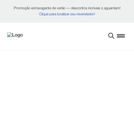
Promoção extravagante de verão — descontos incríveis o aguardam!
Clique para localizar seu revendedor!
Reinke E CropX
Produtos
PIVÔS ROBUSTOS,
IRRIGAÇÃO DE ALTA
TECNOLOGIA
Os pivôs consagrados da Reinke, aliados à
inteligência avançada de solo da CropX, permitem
que os produtores tomem decisões mais