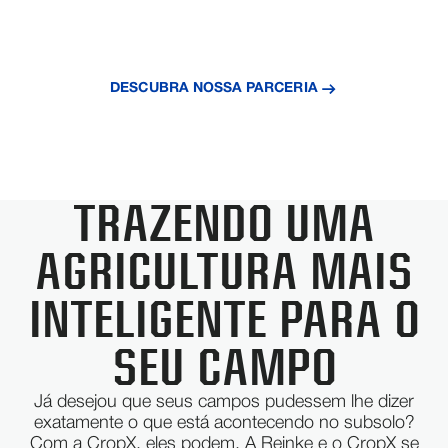
inteligentes e maximizem a produtividade de seus
campos.
DESCUBRA NOSSA PARCERIA
SAIBA MAIS SOBRE CROPX
TRAZENDO UMA
AGRICULTURA MAIS
INTELIGENTE PARA O
SEU CAMPO
Já desejou que seus campos pudessem lhe dizer
exatamente o que está acontecendo no subsolo?
Com a CropX, eles podem. A Reinke e o CropX se