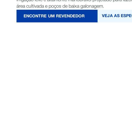
irrigação leve e altamente manobrável projetado para fa
área cultivada e poços de baixa galonagem.
VEJA AS ESPE
ENCONTRE UM REVENDEDOR