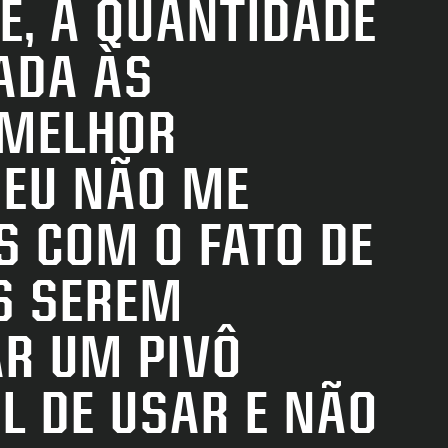
E, A QUANTIDADE
ADA ÀS
RE
 MELHOR
F
 EU NÃO ME
B
 COM O FATO DE
S SEREM
AR UM PIVÔ
IL DE USAR E NÃO
E