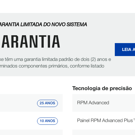
Série ESAC™ Swing Arm Corner
-
Wrap Span
-
RANTIA LIMITADA DO NOVO SISTEMA
GARANTIA
Extensão de queda
-
LEIA 
CARACTERÍSTICAS DE DESEMPENHO
ke têm uma garantia limitada padrão de dois (2) anos e
Alturas de torre disponíveis
Supergator®: 20 pés (6,1 m)
rminados componentes primários, conforme listado
Tecnologia de precisão
RPM Advanced
25 ANOS
Painel RPM Advanced Plu
10 ANOS