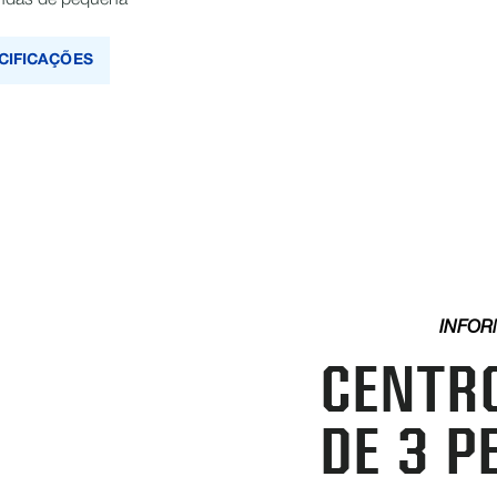
zendas de pequena
CIFICAÇÕES
INFOR
CENTR
DE 3 P