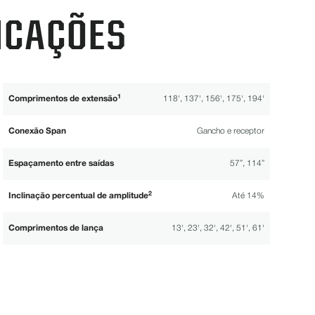
ICAÇÕES
1
Comprimentos de extensão
118', 137', 156', 175', 194'
Conexão Span
Gancho e receptor
Espaçamento entre saídas
57”, 114”
2
Inclinação percentual de amplitude
Até 14%
Comprimentos de lança
13', 23', 32', 42', 51', 61'
Varetas de treliça
9/16”, 5/8”
3
4
Rebocando
Acionamento do motor