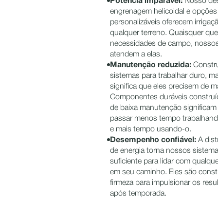
Potência imparável:
Nosso desi
engrenagem helicoidal e opções
personalizáveis oferecem irriga
qualquer terreno. Quaisquer qu
necessidades de campo, nossos 
atendem a elas.
Manutenção reduzida:
Constr
sistemas para trabalhar duro, m
significa que eles precisem de 
Componentes duráveis construí
de baixa manutenção significam
passar menos tempo trabalhand
e mais tempo usando-o.
Desempenho confiável:
A dist
de energia torna nossos sistema
suficiente para lidar com qualque
em seu caminho. Eles são cons
firmeza para impulsionar os res
após temporada.