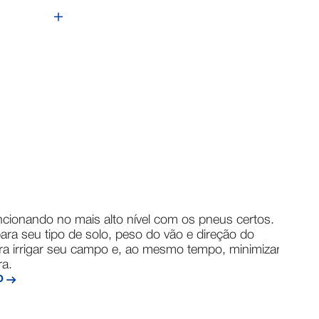
cionando no mais alto nível com os pneus certos.
ra seu tipo de solo, peso do vão e direção do
r
a irrigar seu campo e, ao mesmo tempo, minimizar a
t
ra.
O