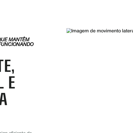
QUE MANTÊM
 FUNCIONANDO
E,
L E
RA