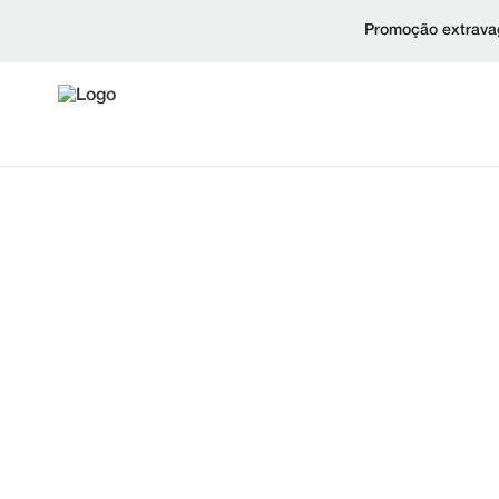
Promoção extravag
Trem De Força
Produtos
TRENS DE
TRAÇÃO
CONSTRUÍ