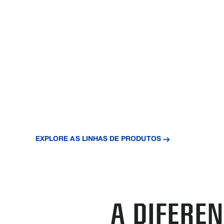
PARA
PERCORRE
DISTÂNCIA
Nossos trens de força são os mais difíceis do campo. El
condições e manter seu sistema funcionando por muito 
EXPLORE AS LINHAS DE PRODUTOS
A DIFERE