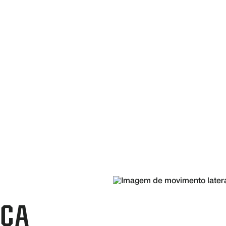
R A
es são construídos para operar em qualquer terreno sob quaisquer
tempo.
NÇA