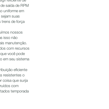
gn eficiente de
 de saída de RPM
ção uniforme em
e sejam suas
trens de força
uímos nossos
as isso não
mais manutenção.
dos com recursos
 que você pode
o em seu sistema
ribuição eficiente
s resistentes o
r coisa que surja
truídos com
ultados temporada