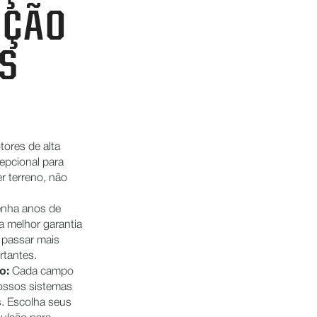
UÇÃO
S
tores de alta
epcional para
r terreno, não
nha anos de
la melhor garantia
 passar mais
rtantes.
po:
Cada campo
nossos sistemas
s. Escolha seus