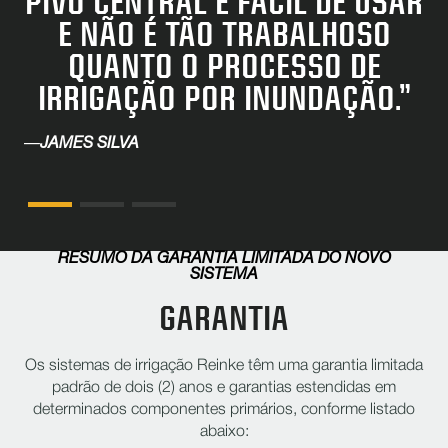
PIVÔ CENTRAL É FÁCIL DE USAR
E NÃO É TÃO TRABALHOSO
QUANTO O PROCESSO DE
IRRIGAÇÃO POR INUNDAÇÃO.”
—
JAMES SILVA
RESUMO DA GARANTIA LIMITADA DO NOVO
SISTEMA
GARANTIA
Os sistemas de irrigação Reinke têm uma garantia limitada
padrão de dois (2) anos e garantias estendidas em
determinados componentes primários, conforme listado
abaixo: